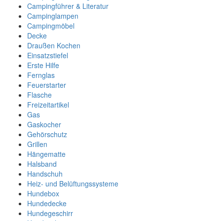
Campingführer & Literatur
Campinglampen
Campingmöbel
Decke
Draußen Kochen
Einsatzstiefel
Erste Hilfe
Fernglas
Feuerstarter
Flasche
Freizeitartikel
Gas
Gaskocher
Gehörschutz
Grillen
Hängematte
Halsband
Handschuh
Heiz- und Belüftungssysteme
Hundebox
Hundedecke
Hundegeschirr