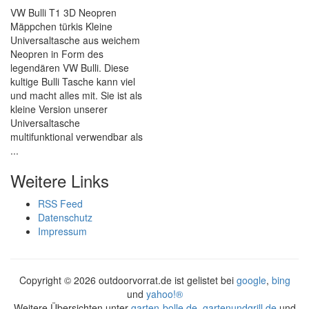
VW Bulli T1 3D Neopren
Mäppchen türkis Kleine
Universaltasche aus weichem
Neopren in Form des
legendären VW Bulli. Diese
kultige Bulli Tasche kann viel
und macht alles mit. Sie ist als
kleine Version unserer
Universaltasche
multifunktional verwendbar als
...
Weitere Links
RSS Feed
Datenschutz
Impressum
Copyright ©
2026 outdoorvorrat.de ist gelistet bei
google
,
bing
und
yahoo!®
Weitere Übersichten unter
garten-bolle.de
,
gartenundgrill.de
und