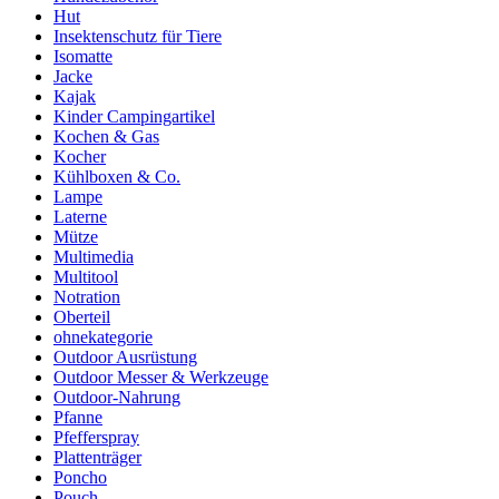
Hut
Insektenschutz für Tiere
Isomatte
Jacke
Kajak
Kinder Campingartikel
Kochen & Gas
Kocher
Kühlboxen & Co.
Lampe
Laterne
Mütze
Multimedia
Multitool
Notration
Oberteil
ohnekategorie
Outdoor Ausrüstung
Outdoor Messer & Werkzeuge
Outdoor-Nahrung
Pfanne
Pfefferspray
Plattenträger
Poncho
Pouch