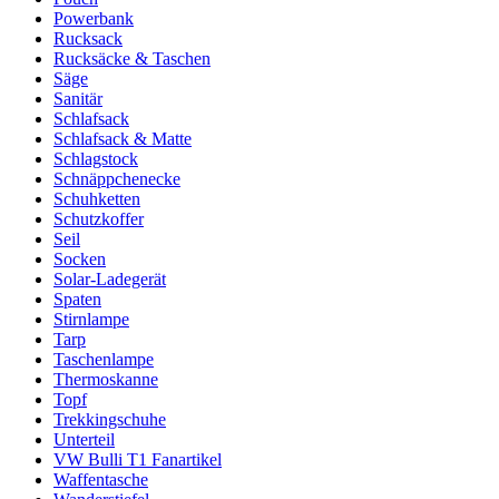
Powerbank
Rucksack
Rucksäcke & Taschen
Säge
Sanitär
Schlafsack
Schlafsack & Matte
Schlagstock
Schnäppchenecke
Schuhketten
Schutzkoffer
Seil
Socken
Solar-Ladegerät
Spaten
Stirnlampe
Tarp
Taschenlampe
Thermoskanne
Topf
Trekkingschuhe
Unterteil
VW Bulli T1 Fanartikel
Waffentasche