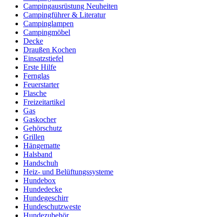
Campingausrüstung Neuheiten
Campingführer & Literatur
Campinglampen
Campingmöbel
Decke
Draußen Kochen
Einsatzstiefel
Erste Hilfe
Fernglas
Feuerstarter
Flasche
Freizeitartikel
Gas
Gaskocher
Gehörschutz
Grillen
Hängematte
Halsband
Handschuh
Heiz- und Belüftungssysteme
Hundebox
Hundedecke
Hundegeschirr
Hundeschutzweste
Hundezubehör