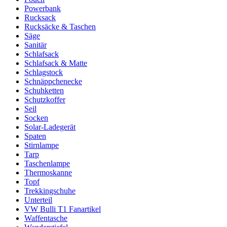
Powerbank
Rucksack
Rucksäcke & Taschen
Säge
Sanitär
Schlafsack
Schlafsack & Matte
Schlagstock
Schnäppchenecke
Schuhketten
Schutzkoffer
Seil
Socken
Solar-Ladegerät
Spaten
Stirnlampe
Tarp
Taschenlampe
Thermoskanne
Topf
Trekkingschuhe
Unterteil
VW Bulli T1 Fanartikel
Waffentasche