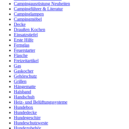
Campingausrüstung Neuheiten
Campingführer & Literatur
Campinglampen
Campingmöbel
Decke
Draußen Kochen
Einsatzstiefel
Erste Hilfe
Fernglas
Feuerstarter
Flasche
Freizeitartikel
Gas
Gaskocher
Gehörschutz
Grillen
Hängematte
Halsband
Handschuh
Heiz- und Belüftungssysteme
Hundebox
Hundedecke
Hundegeschirr
Hundeschutzweste
Hundezubehör