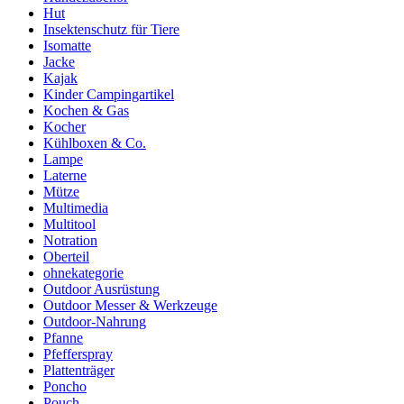
Hut
Insektenschutz für Tiere
Isomatte
Jacke
Kajak
Kinder Campingartikel
Kochen & Gas
Kocher
Kühlboxen & Co.
Lampe
Laterne
Mütze
Multimedia
Multitool
Notration
Oberteil
ohnekategorie
Outdoor Ausrüstung
Outdoor Messer & Werkzeuge
Outdoor-Nahrung
Pfanne
Pfefferspray
Plattenträger
Poncho
Pouch