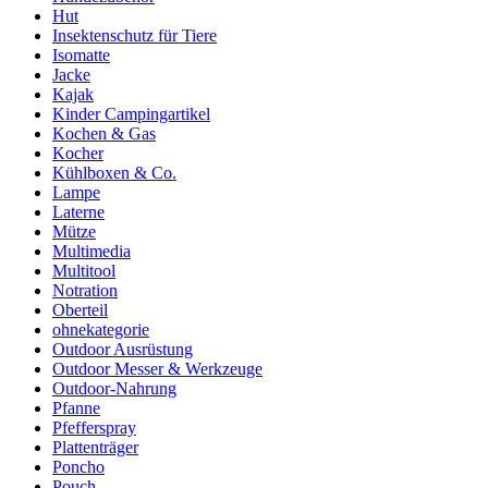
Hut
Insektenschutz für Tiere
Isomatte
Jacke
Kajak
Kinder Campingartikel
Kochen & Gas
Kocher
Kühlboxen & Co.
Lampe
Laterne
Mütze
Multimedia
Multitool
Notration
Oberteil
ohnekategorie
Outdoor Ausrüstung
Outdoor Messer & Werkzeuge
Outdoor-Nahrung
Pfanne
Pfefferspray
Plattenträger
Poncho
Pouch