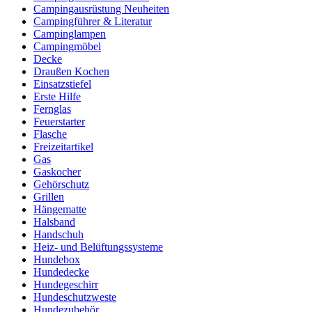
Campingausrüstung Neuheiten
Campingführer & Literatur
Campinglampen
Campingmöbel
Decke
Draußen Kochen
Einsatzstiefel
Erste Hilfe
Fernglas
Feuerstarter
Flasche
Freizeitartikel
Gas
Gaskocher
Gehörschutz
Grillen
Hängematte
Halsband
Handschuh
Heiz- und Belüftungssysteme
Hundebox
Hundedecke
Hundegeschirr
Hundeschutzweste
Hundezubehör