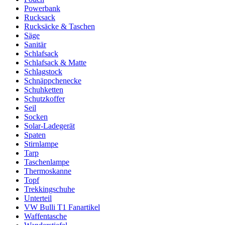
Powerbank
Rucksack
Rucksäcke & Taschen
Säge
Sanitär
Schlafsack
Schlafsack & Matte
Schlagstock
Schnäppchenecke
Schuhketten
Schutzkoffer
Seil
Socken
Solar-Ladegerät
Spaten
Stirnlampe
Tarp
Taschenlampe
Thermoskanne
Topf
Trekkingschuhe
Unterteil
VW Bulli T1 Fanartikel
Waffentasche