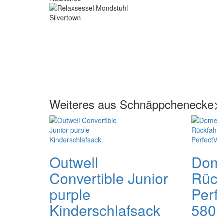
Weiteres aus Schnäppchenecke>A
Outwell
Dom
Convertible Junior
Rüc
purple
Per
Kinderschlafsack
580