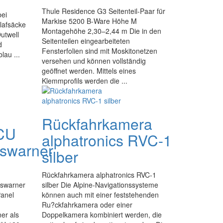
Thule Residence G3 Seitenteil-Paar für
bei
Markise 5200 B-Ware Höhe M
lafsäcke
Montagehöhe 2,30–2,44 m Die in den
utwell
Seitenteilen eingearbeiteten
d
Fensterfolien sind mit Moskitonetzen
lau ...
versehen und können vollständig
geöffnet werden. Mittels eines
Klemmprofils werden die ...
Rückfahrkamera
CU
alphatronics RVC-1
swarner
silber
Rückfahrkamera alphatronics RVC-1
gswarner
silber Die Alpine-Navigationssysteme
anel
können auch mit einer feststehenden
Ru?ckfahrkamera oder einer
er als
Doppelkamera kombiniert werden, die