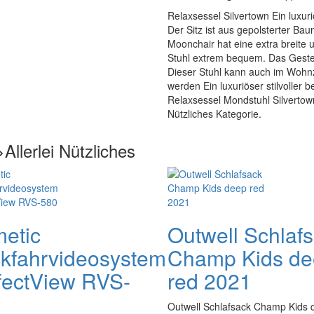
Relaxsessel Silvertown Ein luxuri
Der Sitz ist aus gepolsterter Bau
Moonchair hat eine extra breite u
Stuhl extrem bequem. Das Gestell i
Dieser Stuhl kann auch im Wohn
werden Ein luxuriöser stilvoller b
Relaxsessel Mondstuhl Silvertown
Nützliches Kategorie.
llerlei Nützliches
etic
Outwell Schlaf
kfahrvideosystem
Champ Kids de
fectView RVS-
red 2021
Outwell Schlafsack Champ Kids 