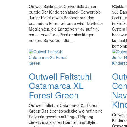
Outwell Schlafsack Convertible Junior
Rückfah
purple Der Kinderschlafsack Convertible
580 Das
Junior bietet etwas Besonderes, das
Sortimen
besonders Eltern erfreuen wird. Dank der
in Freiz
Möglichkeit, die Länge von 140 auf 170
System 
cm zu erweitern, lässt er sich länger
hochwer
nutzen. So werden die ...
kompakt
kombinier
Outwell Faltstuhl
Out
Catamarca XL
Con
Forest Green
Nav
Kin
Outwell Faltstuhl Catamarca XL Forest
Green Das ebenso schicke wie raffinierte
Outwell 
Polyestergewebe mit Logo-Prägung
Kindersc
bietet zusätzlichen Komfort und Style,
Converti