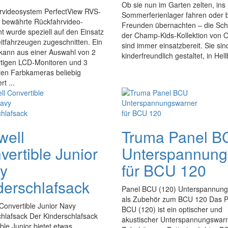
Ob sie nun im Garten zelten, ins
rvideosystem PerfectView RVS-
Sommerferienlager fahren oder 
 bewährte Rückfahrvideo-
Freunden übernachten – die Sch
t wurde speziell auf den Einsatz
der Champ-Kids-Kollektion von O
eitfahrzeugen zugeschnitten. Ein
sind immer einsatzbereit. Sie sin
kann aus einer Auswahl von 2
kinderfreundlich gestaltet, in Hellb
tigen LCD-Monitoren und 3
en Farbkameras beliebig
t ...
well
Truma Panel B
vertible Junior
Unterspannung
y
für BCU 120
derschlafsack
Panel BCU (120) Unterspannun
als Zubehör zum BCU 120 Das P
Convertible Junior Navy
BCU (120) ist ein optischer und
hlafsack Der Kinderschlafsack
akustischer Unterspannungswarn
ble Junior bietet etwas