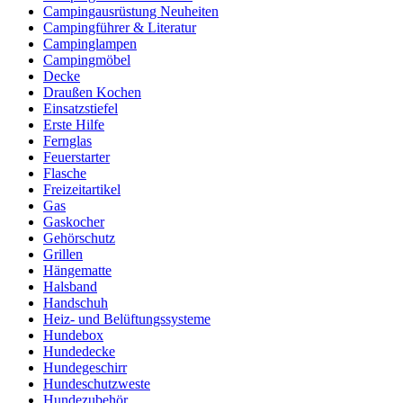
Campingausrüstung Neuheiten
Campingführer & Literatur
Campinglampen
Campingmöbel
Decke
Draußen Kochen
Einsatzstiefel
Erste Hilfe
Fernglas
Feuerstarter
Flasche
Freizeitartikel
Gas
Gaskocher
Gehörschutz
Grillen
Hängematte
Halsband
Handschuh
Heiz- und Belüftungssysteme
Hundebox
Hundedecke
Hundegeschirr
Hundeschutzweste
Hundezubehör