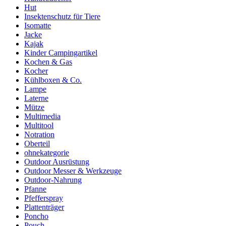
Hut
Insektenschutz für Tiere
Isomatte
Jacke
Kajak
Kinder Campingartikel
Kochen & Gas
Kocher
Kühlboxen & Co.
Lampe
Laterne
Mütze
Multimedia
Multitool
Notration
Oberteil
ohnekategorie
Outdoor Ausrüstung
Outdoor Messer & Werkzeuge
Outdoor-Nahrung
Pfanne
Pfefferspray
Plattenträger
Poncho
Pouch