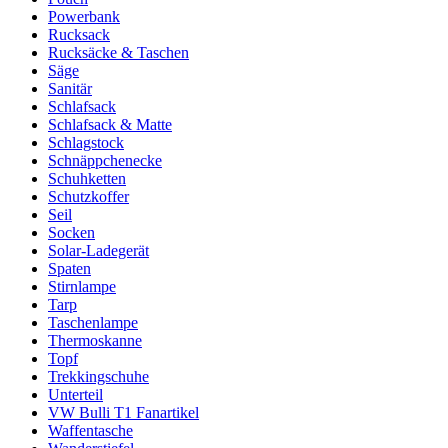
Powerbank
Rucksack
Rucksäcke & Taschen
Säge
Sanitär
Schlafsack
Schlafsack & Matte
Schlagstock
Schnäppchenecke
Schuhketten
Schutzkoffer
Seil
Socken
Solar-Ladegerät
Spaten
Stirnlampe
Tarp
Taschenlampe
Thermoskanne
Topf
Trekkingschuhe
Unterteil
VW Bulli T1 Fanartikel
Waffentasche