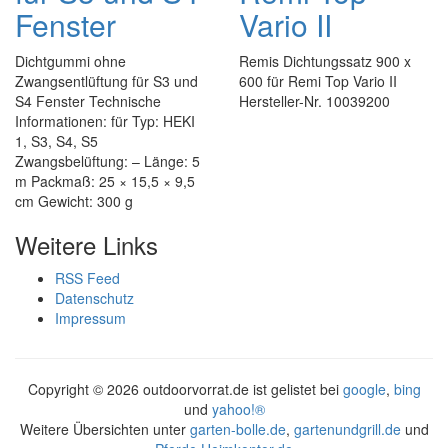
Fenster
Vario II
Dichtgummi ohne
Remis Dichtungssatz 900 x
Zwangsentlüftung für S3 und
600 für Remi Top Vario II
S4 Fenster Technische
Hersteller-Nr. 10039200
Informationen: für Typ: HEKI
1, S3, S4, S5
Zwangsbelüftung: – Länge: 5
m Packmaß: 25 × 15,5 × 9,5
cm Gewicht: 300 g
Weitere Links
RSS Feed
Datenschutz
Impressum
Copyright ©
2026 outdoorvorrat.de ist gelistet bei
google
,
bing
und
yahoo!®
Weitere Übersichten unter
garten-bolle.de
,
gartenundgrill.de
und