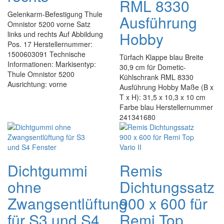
RML 8330
Gelenkarm-Befestigung Thule
Ausführung
Omnistor 5200 vorne Satz
Hobby
links und rechts Auf Abbildung
Pos. 17 Herstellernummer:
1500603091 Technische
Türfach Klappe blau Breite
Informationen: Markisentyp:
30,9 cm für Dometic-
Thule Omnistor 5200
Kühlschrank RML 8330
Ausrichtung: vorne
Ausführung Hobby Maße (B x
T x H): 31,5 x 10,3 x 10 cm
Farbe blau Herstellernummer
241341680
Dichtgummi
Remis
ohne
Dichtungssatz
Zwangsentlüftung
900 x 600 für
für S3 und S4
Remi Top