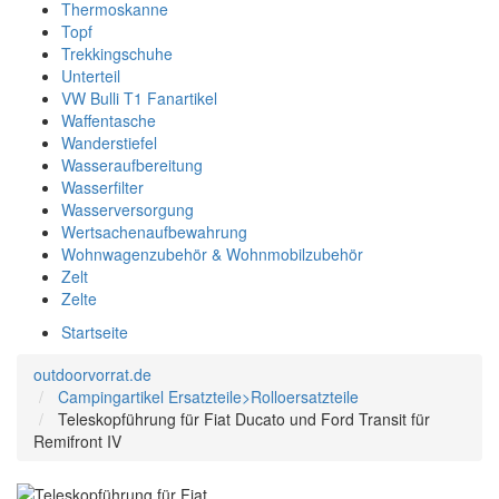
Thermoskanne
Topf
Trekkingschuhe
Unterteil
VW Bulli T1 Fanartikel
Waffentasche
Wanderstiefel
Wasseraufbereitung
Wasserfilter
Wasserversorgung
Wertsachenaufbewahrung
Wohnwagenzubehör & Wohnmobilzubehör
Zelt
Zelte
Startseite
outdoorvorrat.de
Campingartikel Ersatzteile>Rolloersatzteile
Teleskopführung für Fiat Ducato und Ford Transit für
Remifront IV