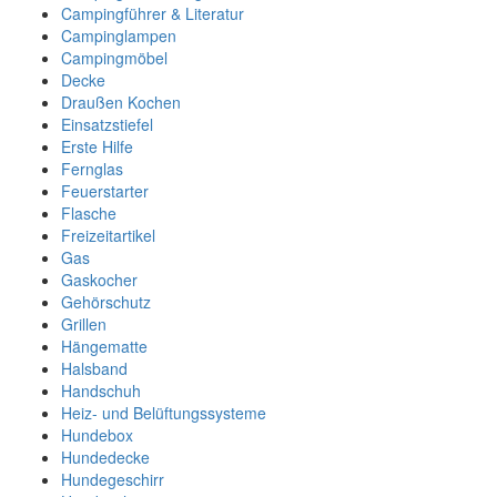
Campingführer & Literatur
Campinglampen
Campingmöbel
Decke
Draußen Kochen
Einsatzstiefel
Erste Hilfe
Fernglas
Feuerstarter
Flasche
Freizeitartikel
Gas
Gaskocher
Gehörschutz
Grillen
Hängematte
Halsband
Handschuh
Heiz- und Belüftungssysteme
Hundebox
Hundedecke
Hundegeschirr