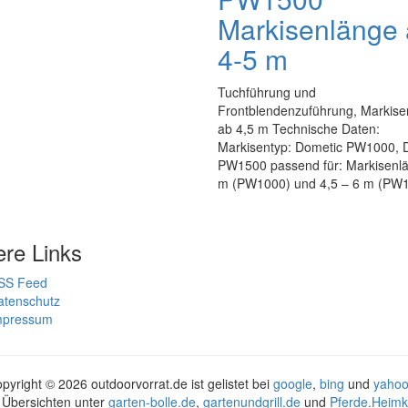
Markisenlänge
4-5 m
Tuchführung und
Frontblendenzuführung, Markise
ab 4,5 m Technische Daten:
Markisentyp: Dometic PW1000, 
PW1500 passend für: Markisenl
m (PW1000) und 4,5 – 6 m (PW
ere Links
SS Feed
atenschutz
mpressum
pyright ©
2026 outdoorvorrat.de ist gelistet bei
google
,
bing
und
yahoo
 Übersichten unter
garten-bolle.de
,
gartenundgrill.de
und
Pferde.Heimk