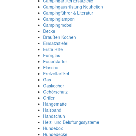
Campingartikel Ersatzteile
Campingausrüstung Neuheiten
Campingführer & Literatur
Campinglampen
Campingmöbel
Decke
Draußen Kochen
Einsatzstiefel
Erste Hilfe
Fernglas
Feuerstarter
Flasche
Freizeitartikel
Gas
Gaskocher
Gehörschutz
Grillen
Hängematte
Halsband
Handschuh
Heiz- und Belüftungssysteme
Hundebox
Hundedecke