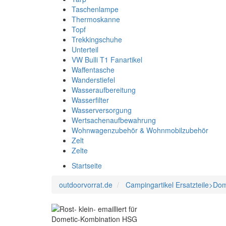
Taschenlampe
Thermoskanne
Topf
Trekkingschuhe
Unterteil
VW Bulli T1 Fanartikel
Waffentasche
Wanderstiefel
Wasseraufbereitung
Wasserfilter
Wasserversorgung
Wertsachenaufbewahrung
Wohnwagenzubehör & Wohnmobilzubehör
Zelt
Zelte
Startseite
outdoorvorrat.de
Campingartikel Ersatzteile>Do