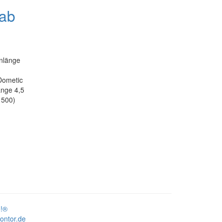
 ab
nlänge
Dometic
änge 4,5
1500)
!®
ontor.de