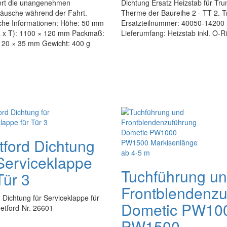
ert die unangenehmen
Dichtung Ersatz Heizstab für Tr
äusche während der Fahrt.
Therme der Baureihe 2 - TT 2. 
che Informationen: Höhe: 50 mm
Ersatzteilnummer: 40050-14200
 x T): 1100 × 120 mm Packmaß:
Lieferumfang: Heizstab inkl. O-R
120 × 35 mm Gewicht: 400 g
tford Dichtung
 Serviceklappe
Tuchführung u
Tür 3
Frontblendenzu
 Dichtung für Serviceklappe für
Dometic PW10
etford-Nr. 26601
PW1500