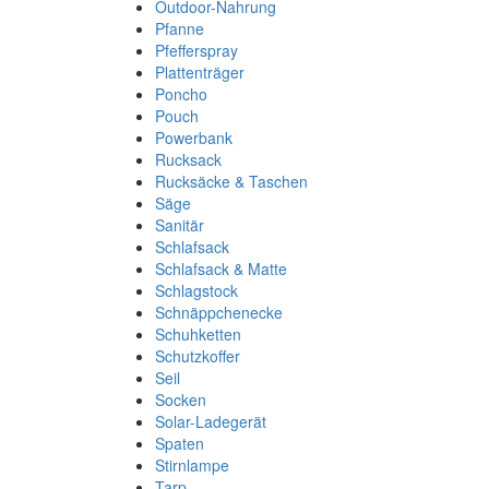
Outdoor-Nahrung
Pfanne
Pfefferspray
Plattenträger
Poncho
Pouch
Powerbank
Rucksack
Rucksäcke & Taschen
Säge
Sanitär
Schlafsack
Schlafsack & Matte
Schlagstock
Schnäppchenecke
Schuhketten
Schutzkoffer
Seil
Socken
Solar-Ladegerät
Spaten
Stirnlampe
Tarp