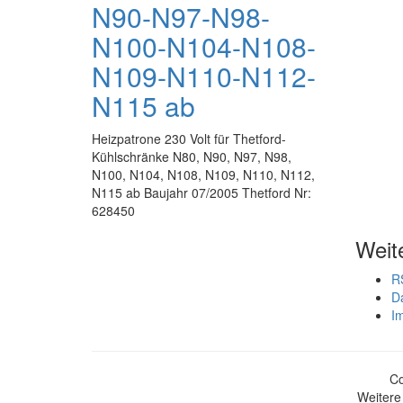
N90-N97-N98-
N100-N104-N108-
N109-N110-N112-
N115 ab
Heizpatrone 230 Volt für Thetford-
Kühlschränke N80, N90, N97, N98,
N100, N104, N108, N109, N110, N112,
N115 ab Baujahr 07/2005 Thetford Nr:
628450
Weit
R
D
I
Co
Weitere