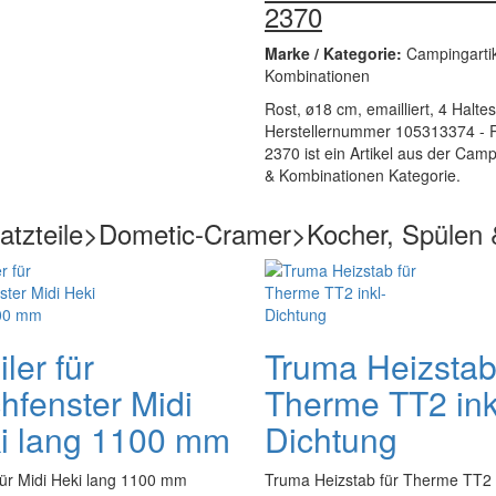
2370
Marke / Kategorie:
Campingarti
Kombinationen
Rost, ø18 cm, emailliert, 4 Halt
Herstellernummer 105313374 - Ro
2370 ist ein Artikel aus der Cam
& Kombinationen Kategorie.
satzteile>Dometic-Cramer>Kocher, Spülen
ler für
Truma Heizstab
hfenster Midi
Therme TT2 ink
i lang 1100 mm
Dichtung
für Midi Heki lang 1100 mm
Truma Heizstab für Therme TT2 i