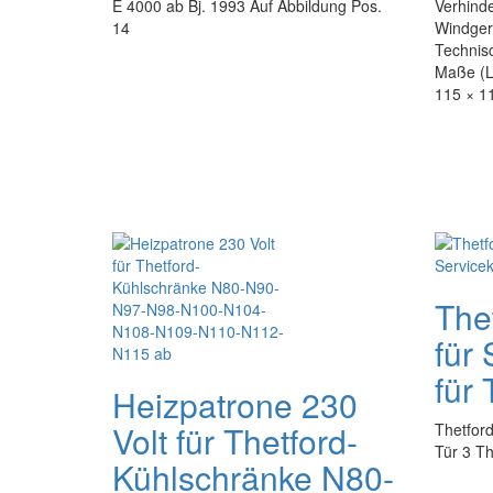
E 4000 ab Bj. 1993 Auf Abbildung Pos.
Verhind
14
Windger
Technis
Maße (L
115 × 1
The
für
für 
Heizpatrone 230
Volt für Thetford-
Thetford
Tür 3 Th
Kühlschränke N80-