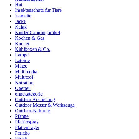
Hut
Insektenschutz für Tiere
Isomatte
Jacke
Kajak
Kinder Campingartikel
Kochen & Gas
Kocher
Kühlboxen & Co.
Lampe
Laterne
Mütze
Multimedia
Multitool
Notration
Oberteil
ohnekategorie
Outdoor Ausrüstung
Outdoor Messer & Werkzeuge
Outdoor-Nahrung
Pfanne
Pfefferspray
Plattenträger
Poncho
Pouch