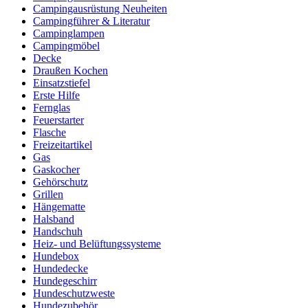
Campingausrüstung Neuheiten
Campingführer & Literatur
Campinglampen
Campingmöbel
Decke
Draußen Kochen
Einsatzstiefel
Erste Hilfe
Fernglas
Feuerstarter
Flasche
Freizeitartikel
Gas
Gaskocher
Gehörschutz
Grillen
Hängematte
Halsband
Handschuh
Heiz- und Belüftungssysteme
Hundebox
Hundedecke
Hundegeschirr
Hundeschutzweste
Hundezubehör