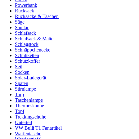
Powerbank
Rucksack
Rucksäcke & Taschen
Säge
Sanitär
Schlafsack
Schlafsack & Matte
Schlagstock
Schnäppchenecke
Schuhketten
Schutzkoffer
Seil
Socken
Solar-Ladegerät
Spaten
Stirnlampe
Tarp
Taschenlampe
Thermoskanne
Topf
Trekkingschuhe
Unterteil
VW Bulli T1 Fanartikel
Waffentasche