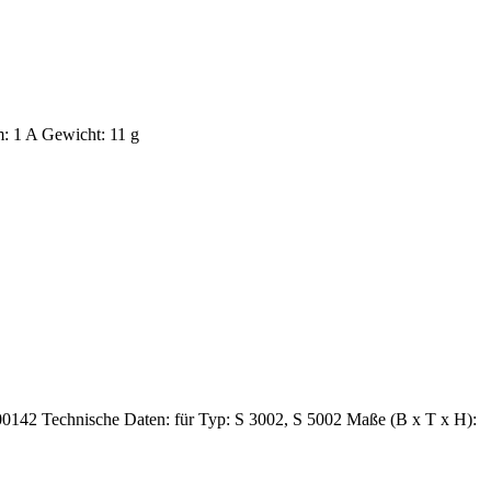
m: 1 A Gewicht: 11 g
-00142 Technische Daten: für Typ: S 3002, S 5002 Maße (B x T x H):