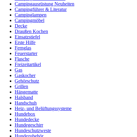
Campingausrüstung Neuheiten
Campingführer & Literatur
Campinglampen
Campingmöbel
Decke
Draußen Kochen
Einsatzstiefel
Erste Hilfe
Fernglas
Feuerstarter
Flasche
Freizeitartikel
Gas
Gaskocher
Gehörschutz
Grillen
Hängematte
Halsband
Handschuh
Heiz- und Belüftungssysteme
Hundebox
Hundedecke
Hundegeschirr
Hundeschutzweste
Hundezubehör