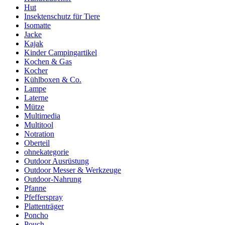
Hut
Insektenschutz für Tiere
Isomatte
Jacke
Kajak
Kinder Campingartikel
Kochen & Gas
Kocher
Kühlboxen & Co.
Lampe
Laterne
Mütze
Multimedia
Multitool
Notration
Oberteil
ohnekategorie
Outdoor Ausrüstung
Outdoor Messer & Werkzeuge
Outdoor-Nahrung
Pfanne
Pfefferspray
Plattenträger
Poncho
Pouch