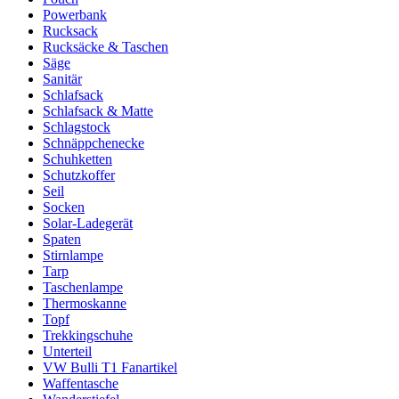
Powerbank
Rucksack
Rucksäcke & Taschen
Säge
Sanitär
Schlafsack
Schlafsack & Matte
Schlagstock
Schnäppchenecke
Schuhketten
Schutzkoffer
Seil
Socken
Solar-Ladegerät
Spaten
Stirnlampe
Tarp
Taschenlampe
Thermoskanne
Topf
Trekkingschuhe
Unterteil
VW Bulli T1 Fanartikel
Waffentasche