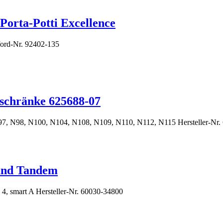
Porta-Potti Excellence
tford-Nr. 92402-135
lschränke 625688-07
 N97, N98, N100, N104, N108, N109, N110, N112, N115 Hersteller-Nr.
 und Tandem
, smart A Hersteller-Nr. 60030-34800