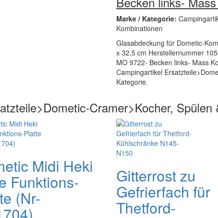
Becken links- Mass
Marke / Kategorie:
Campingarti
Kombinationen
Glasabdeckung für Dometic-Komb
x 32,5 cm Herstellernummer 105
MO 9722- Becken links- Mass Komb
Campingartikel Ersatzteile>Dom
Kategorie.
satzteile>Dometic-Cramer>Kocher, Spülen
etic Midi Heki
Gitterrost zu
le Funktions-
Gefrierfach für
te (Nr-
Thetford-
704)