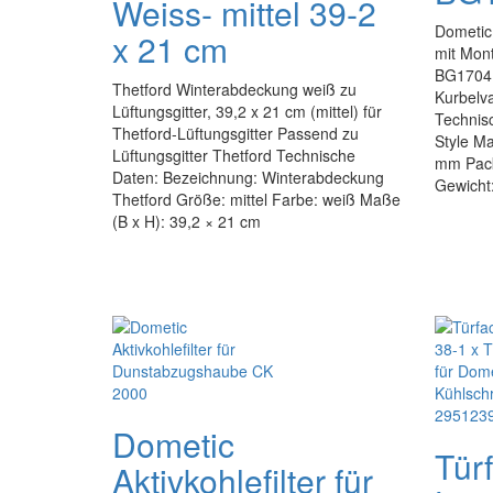
Weiss- mittel 39-2
Dometic 
x 21 cm
mit Mon
BG1704 F
Thetford Winterabdeckung weiß zu
Kurbelva
Lüftungsgitter, 39,2 x 21 cm (mittel) für
Technisc
Thetford-Lüftungsgitter Passend zu
Style Ma
Lüftungsgitter Thetford Technische
mm Pack
Daten: Bezeichnung: Winterabdeckung
Gewicht
Thetford Größe: mittel Farbe: weiß Maße
(B x H): 39,2 × 21 cm
Dometic
Tür
Aktivkohlefilter für