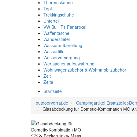
Thermoskanne
Topf
Trekkingschuhe
Unterteil
VW Bulli T1 Fanartikel
Waffentasche
Wanderstiefel
Wasseraufbereitung
Wasserfilter
Wasserversorgung
Wertsachenaufbewahrung
Wohnwagenzubehör & Wohnmobilzubehör
Zelt
Zelte
Startseite
outdoorvorrat.de
Campingartikel Ersatzteile>Do
Glasabdeckung für Dometic-Kombination MO 972