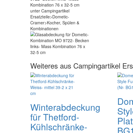
Weiteres aus Campingartikel Er
Dom
Winterabdeckung
Sty
für Thetford-
Plat
Kühlschränke-
BG1