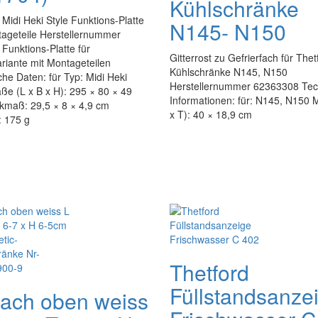
Kühlschränke
Midi Heki Style Funktions-Platte
N145- N150
tageteile Herstellernummer
unktions-Platte für
Gitterrost zu Gefrierfach für Thet
riante mit Montageteilen
Kühlschränke N145, N150
he Daten: für Typ: Midi Heki
Herstellernummer 62363308 Tec
ße (L x B x H): 295 × 80 × 49
Informationen: für: N145, N150 
maß: 29,5 × 8 × 4,9 cm
x T): 40 × 18,9 cm
: 175 g
Thetford
Füllstandsanze
fach oben weiss