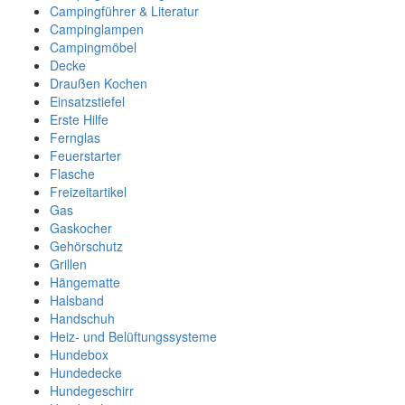
Campingführer & Literatur
Campinglampen
Campingmöbel
Decke
Draußen Kochen
Einsatzstiefel
Erste Hilfe
Fernglas
Feuerstarter
Flasche
Freizeitartikel
Gas
Gaskocher
Gehörschutz
Grillen
Hängematte
Halsband
Handschuh
Heiz- und Belüftungssysteme
Hundebox
Hundedecke
Hundegeschirr