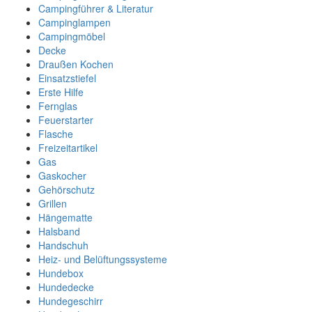
Campingführer & Literatur
Campinglampen
Campingmöbel
Decke
Draußen Kochen
Einsatzstiefel
Erste Hilfe
Fernglas
Feuerstarter
Flasche
Freizeitartikel
Gas
Gaskocher
Gehörschutz
Grillen
Hängematte
Halsband
Handschuh
Heiz- und Belüftungssysteme
Hundebox
Hundedecke
Hundegeschirr