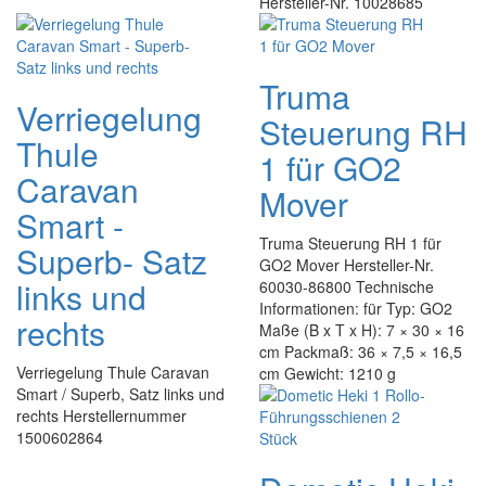
Hersteller-Nr. 10028685
Truma
Verriegelung
Steuerung RH
Thule
1 für GO2
Caravan
Mover
Smart -
Truma Steuerung RH 1 für
Superb- Satz
GO2 Mover Hersteller-Nr.
links und
60030-86800 Technische
Informationen: für Typ: GO2
rechts
Maße (B x T x H): 7 × 30 × 16
cm Packmaß: 36 × 7,5 × 16,5
Verriegelung Thule Caravan
cm Gewicht: 1210 g
Smart / Superb, Satz links und
rechts Herstellernummer
1500602864