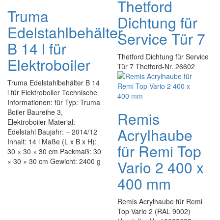
Thetford
Truma
Dichtung für
Edelstahlbehälter
Service Tür 7
B 14 l für
Thetford Dichtung für Service
Elektroboiler
Tür 7 Thetford-Nr. 26602
Truma Edelstahlbehälter B 14
l für Elektroboiler Technische
Informationen: für Typ: Truma
Boiler Baureihe 3,
Remis
Elektroboiler Material:
Acrylhaube
Edelstahl Baujahr: – 2014/12
Inhalt: 14 l Maße (L x B x H):
für Remi Top
30 × 30 × 30 cm Packmaß: 30
× 30 × 30 cm Gewicht: 2400 g
Vario 2 400 x
400 mm
Remis Acrylhaube für Remi
Top Vario 2 (RAL 9002)