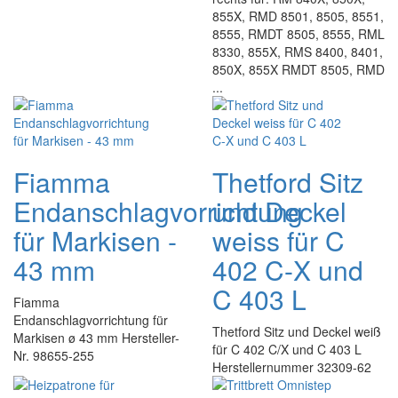
855X, RMD 8501, 8505, 8551,
8555, RMDT 8505, 8555, RML
8330, 855X, RMS 8400, 8401,
850X, 855X RMDT 8505, RMD
...
Fiamma
Thetford Sitz
Endanschlagvorrichtung
und Deckel
für Markisen -
weiss für C
43 mm
402 C-X und
C 403 L
Fiamma
Endanschlagvorrichtung für
Thetford Sitz und Deckel weiß
Markisen ø 43 mm Hersteller-
für C 402 C/X und C 403 L
Nr. 98655-255
Herstellernummer 32309-62