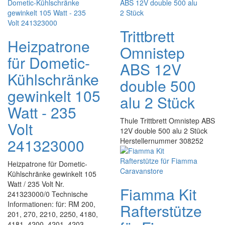
Trittbrett
Heizpatrone
Omnistep
für Dometic-
ABS 12V
Kühlschränke
double 500
gewinkelt 105
alu 2 Stück
Watt - 235
Thule Trittbrett Omnistep ABS
Volt
12V double 500 alu 2 Stück
241323000
Herstellernummer 308252
Heizpatrone für Dometic-
Kühlschränke gewinkelt 105
Watt / 235 Volt Nr.
Fiamma Kit
241323000/0 Technische
Informationen: für: RM 200,
Rafterstütze
201, 270, 2210, 2250, 4180,
4181, 4200, 4201, 4203,