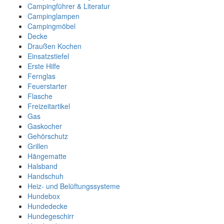
Campingführer & Literatur
Campinglampen
Campingmöbel
Decke
Draußen Kochen
Einsatzstiefel
Erste Hilfe
Fernglas
Feuerstarter
Flasche
Freizeitartikel
Gas
Gaskocher
Gehörschutz
Grillen
Hängematte
Halsband
Handschuh
Heiz- und Belüftungssysteme
Hundebox
Hundedecke
Hundegeschirr