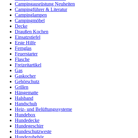
Campingausrüstung Neuheiten
Campingführer & Literatur
Campinglampen
Campingmöbel
Decke
Draußen Kochen
Einsatzstiefel
Erste Hilfe
Fernglas
Feuerstarter
Flasche
Freizeitartikel
Gas
Gaskocher
Gehörschutz
Grillen
Hängematte
Halsband
Handschuh
Heiz- und Belüftungssysteme
Hundebox
Hundedecke
Hundegeschirr
Hundeschutzweste
Hundezubehör