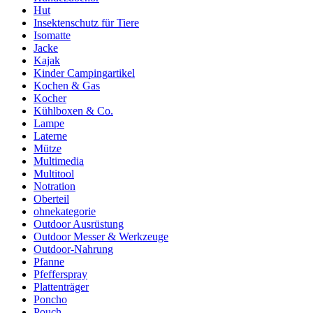
Hut
Insektenschutz für Tiere
Isomatte
Jacke
Kajak
Kinder Campingartikel
Kochen & Gas
Kocher
Kühlboxen & Co.
Lampe
Laterne
Mütze
Multimedia
Multitool
Notration
Oberteil
ohnekategorie
Outdoor Ausrüstung
Outdoor Messer & Werkzeuge
Outdoor-Nahrung
Pfanne
Pfefferspray
Plattenträger
Poncho
Pouch