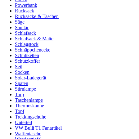
Powerbank
Rucksack
Rucksäcke & Taschen
Säge
Sanitär
Schlafsack
Schlafsack & Matte
Schlagstock
Schnäppchenecke
Schuhketten
Schutzkoffer
Seil
Socken
Solar-Ladegerät
Spaten
Stirnlampe
Tarp
Taschenlampe
Thermoskanne
Topf
Trekkingschuhe
Unterteil
VW Bulli T1 Fanartikel
Waffentasche