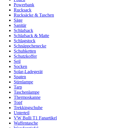
Powerbank
Rucksack
Rucksäcke & Taschen
Säge
Sanitär
Schlafsack
Schlafsack & Matte
Schlagstock
Schnäppchenecke
Schuhketten
Schutzkoffer
Seil
Socken
Solar-Ladegerät
Spaten
Stirnlampe
Tarp
Taschenlampe
Thermoskanne
Topf
Trekkingschuhe
Unterteil
VW Bulli T1 Fanartikel
Waffentasche