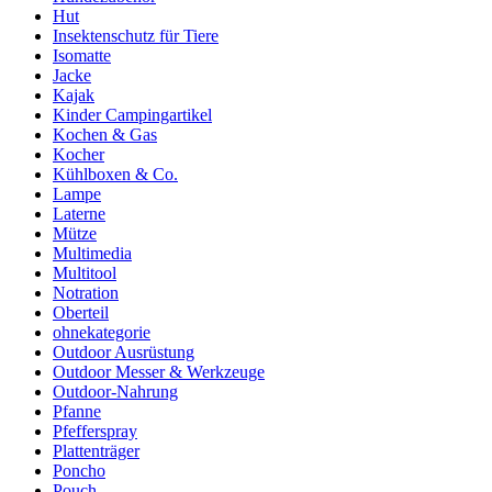
Hut
Insektenschutz für Tiere
Isomatte
Jacke
Kajak
Kinder Campingartikel
Kochen & Gas
Kocher
Kühlboxen & Co.
Lampe
Laterne
Mütze
Multimedia
Multitool
Notration
Oberteil
ohnekategorie
Outdoor Ausrüstung
Outdoor Messer & Werkzeuge
Outdoor-Nahrung
Pfanne
Pfefferspray
Plattenträger
Poncho
Pouch