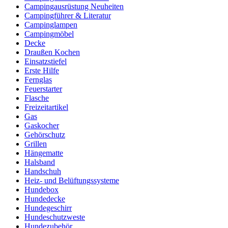
Campingausrüstung Neuheiten
Campingführer & Literatur
Campinglampen
Campingmöbel
Decke
Draußen Kochen
Einsatzstiefel
Erste Hilfe
Fernglas
Feuerstarter
Flasche
Freizeitartikel
Gas
Gaskocher
Gehörschutz
Grillen
Hängematte
Halsband
Handschuh
Heiz- und Belüftungssysteme
Hundebox
Hundedecke
Hundegeschirr
Hundeschutzweste
Hundezubehör