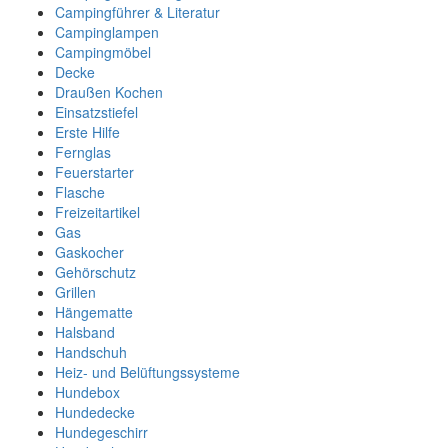
Campingführer & Literatur
Campinglampen
Campingmöbel
Decke
Draußen Kochen
Einsatzstiefel
Erste Hilfe
Fernglas
Feuerstarter
Flasche
Freizeitartikel
Gas
Gaskocher
Gehörschutz
Grillen
Hängematte
Halsband
Handschuh
Heiz- und Belüftungssysteme
Hundebox
Hundedecke
Hundegeschirr