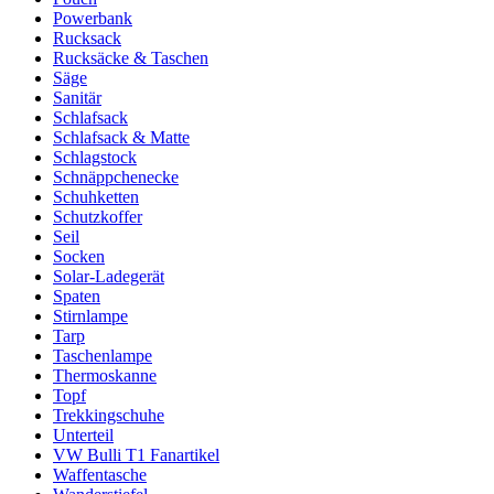
Powerbank
Rucksack
Rucksäcke & Taschen
Säge
Sanitär
Schlafsack
Schlafsack & Matte
Schlagstock
Schnäppchenecke
Schuhketten
Schutzkoffer
Seil
Socken
Solar-Ladegerät
Spaten
Stirnlampe
Tarp
Taschenlampe
Thermoskanne
Topf
Trekkingschuhe
Unterteil
VW Bulli T1 Fanartikel
Waffentasche