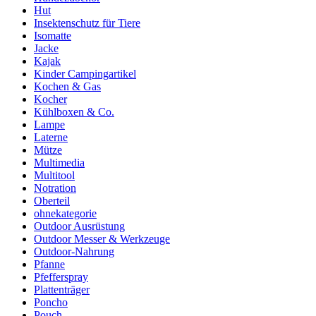
Hut
Insektenschutz für Tiere
Isomatte
Jacke
Kajak
Kinder Campingartikel
Kochen & Gas
Kocher
Kühlboxen & Co.
Lampe
Laterne
Mütze
Multimedia
Multitool
Notration
Oberteil
ohnekategorie
Outdoor Ausrüstung
Outdoor Messer & Werkzeuge
Outdoor-Nahrung
Pfanne
Pfefferspray
Plattenträger
Poncho
Pouch