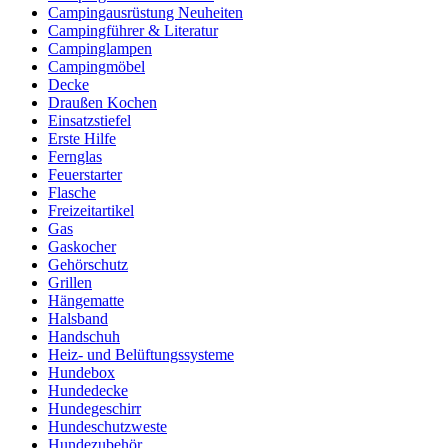
Campingausrüstung Neuheiten
Campingführer & Literatur
Campinglampen
Campingmöbel
Decke
Draußen Kochen
Einsatzstiefel
Erste Hilfe
Fernglas
Feuerstarter
Flasche
Freizeitartikel
Gas
Gaskocher
Gehörschutz
Grillen
Hängematte
Halsband
Handschuh
Heiz- und Belüftungssysteme
Hundebox
Hundedecke
Hundegeschirr
Hundeschutzweste
Hundezubehör