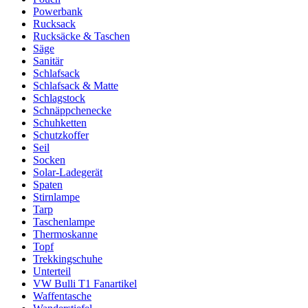
Powerbank
Rucksack
Rucksäcke & Taschen
Säge
Sanitär
Schlafsack
Schlafsack & Matte
Schlagstock
Schnäppchenecke
Schuhketten
Schutzkoffer
Seil
Socken
Solar-Ladegerät
Spaten
Stirnlampe
Tarp
Taschenlampe
Thermoskanne
Topf
Trekkingschuhe
Unterteil
VW Bulli T1 Fanartikel
Waffentasche