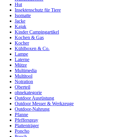
Hut
Insektenschutz für Tiere
Isomatte
Jacke
Kajak
Kinder Campingartikel
Kochen & Gas
Kocher
Kühlboxen & Co.
Lampe
Laterne
Mütze
Multimedia
Multitool
Notration
Oberteil
ohnekategorie
Outdoor Ausrüstung
Outdoor Messer & Werkzeuge
Outdoor-Nahrung
Pfanne
Pfefferspray
Plattenträger
Poncho
Pouch