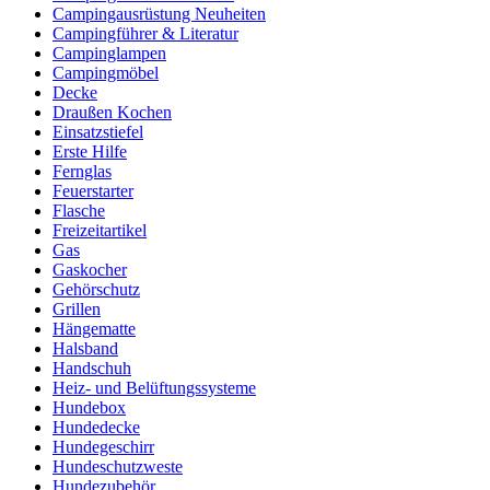
Campingausrüstung Neuheiten
Campingführer & Literatur
Campinglampen
Campingmöbel
Decke
Draußen Kochen
Einsatzstiefel
Erste Hilfe
Fernglas
Feuerstarter
Flasche
Freizeitartikel
Gas
Gaskocher
Gehörschutz
Grillen
Hängematte
Halsband
Handschuh
Heiz- und Belüftungssysteme
Hundebox
Hundedecke
Hundegeschirr
Hundeschutzweste
Hundezubehör