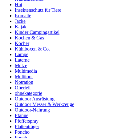
Hut
Insektenschutz für Tiere
Isomatte
Jacke
Kajak
Kinder Campingartikel
Kochen & Gas
Kocher
Kühlboxen & Co.
Lampe
Laterne
Mütze
Multimedia
Multitool
Notration
Oberteil
ohnekategorie
Outdoor Ausrüstung
Outdoor Messer & Werkzeuge
Outdoor-Nahrung
Pfanne
Pfefferspray
Plattenträger
Poncho
Pouch