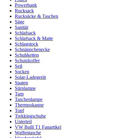
Powerbank
Rucksack
Rucksäcke & Taschen
Säge
Sanitär
Schlafsack
Schlafsack & Matte
Schlagstock
Schnäppchenecke
Schuhketten
Schutzkoffer
Seil
Socken
Solar-Ladegerät
Spaten
Stirnlampe
Tarp
Taschenlampe
Thermoskanne
Topf
Trekkingschuhe
Unterteil
VW Bulli T1 Fanartikel
Waffentasche