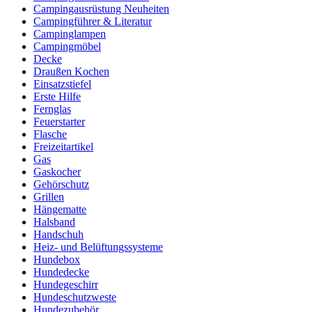
Campingausrüstung Neuheiten
Campingführer & Literatur
Campinglampen
Campingmöbel
Decke
Draußen Kochen
Einsatzstiefel
Erste Hilfe
Fernglas
Feuerstarter
Flasche
Freizeitartikel
Gas
Gaskocher
Gehörschutz
Grillen
Hängematte
Halsband
Handschuh
Heiz- und Belüftungssysteme
Hundebox
Hundedecke
Hundegeschirr
Hundeschutzweste
Hundezubehör