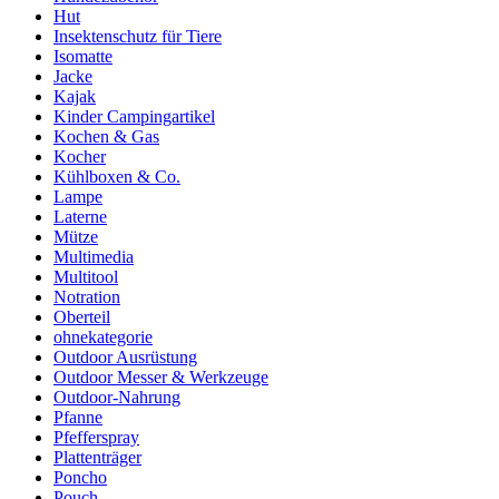
Hut
Insektenschutz für Tiere
Isomatte
Jacke
Kajak
Kinder Campingartikel
Kochen & Gas
Kocher
Kühlboxen & Co.
Lampe
Laterne
Mütze
Multimedia
Multitool
Notration
Oberteil
ohnekategorie
Outdoor Ausrüstung
Outdoor Messer & Werkzeuge
Outdoor-Nahrung
Pfanne
Pfefferspray
Plattenträger
Poncho
Pouch