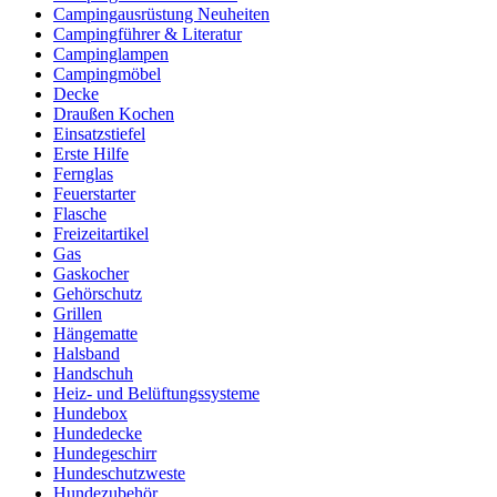
Campingausrüstung Neuheiten
Campingführer & Literatur
Campinglampen
Campingmöbel
Decke
Draußen Kochen
Einsatzstiefel
Erste Hilfe
Fernglas
Feuerstarter
Flasche
Freizeitartikel
Gas
Gaskocher
Gehörschutz
Grillen
Hängematte
Halsband
Handschuh
Heiz- und Belüftungssysteme
Hundebox
Hundedecke
Hundegeschirr
Hundeschutzweste
Hundezubehör