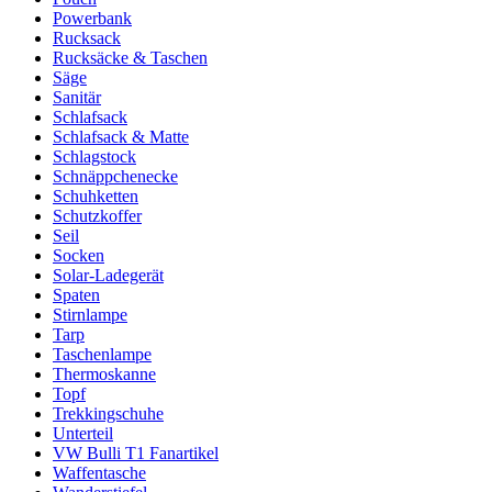
Powerbank
Rucksack
Rucksäcke & Taschen
Säge
Sanitär
Schlafsack
Schlafsack & Matte
Schlagstock
Schnäppchenecke
Schuhketten
Schutzkoffer
Seil
Socken
Solar-Ladegerät
Spaten
Stirnlampe
Tarp
Taschenlampe
Thermoskanne
Topf
Trekkingschuhe
Unterteil
VW Bulli T1 Fanartikel
Waffentasche