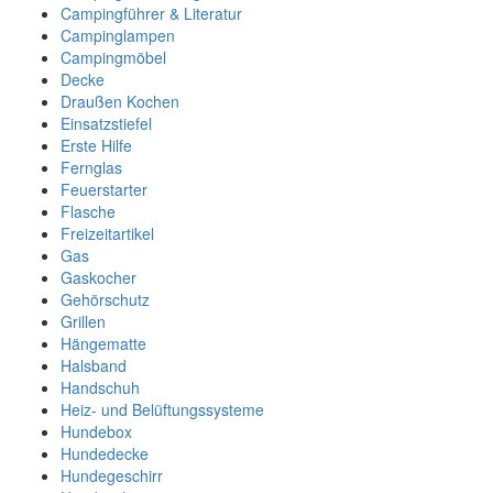
Campingführer & Literatur
Campinglampen
Campingmöbel
Decke
Draußen Kochen
Einsatzstiefel
Erste Hilfe
Fernglas
Feuerstarter
Flasche
Freizeitartikel
Gas
Gaskocher
Gehörschutz
Grillen
Hängematte
Halsband
Handschuh
Heiz- und Belüftungssysteme
Hundebox
Hundedecke
Hundegeschirr