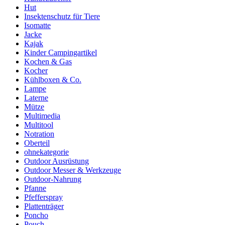
Hut
Insektenschutz für Tiere
Isomatte
Jacke
Kajak
Kinder Campingartikel
Kochen & Gas
Kocher
Kühlboxen & Co.
Lampe
Laterne
Mütze
Multimedia
Multitool
Notration
Oberteil
ohnekategorie
Outdoor Ausrüstung
Outdoor Messer & Werkzeuge
Outdoor-Nahrung
Pfanne
Pfefferspray
Plattenträger
Poncho
Pouch