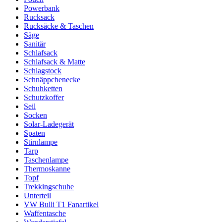
Powerbank
Rucksack
Rucksäcke & Taschen
Säge
Sanitär
Schlafsack
Schlafsack & Matte
Schlagstock
Schnäppchenecke
Schuhketten
Schutzkoffer
Seil
Socken
Solar-Ladegerät
Spaten
Stirnlampe
Tarp
Taschenlampe
Thermoskanne
Topf
Trekkingschuhe
Unterteil
VW Bulli T1 Fanartikel
Waffentasche