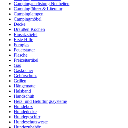
Campingausrüstung Neuheiten
Campingführer & Literatur
Campinglampen
Campingmöbel
Decke
Draußen Kochen
Einsatzstiefel
Erste Hilfe
Fernglas
Feuerstarter
Flasche
Freizeitartikel
Gas
Gaskocher
Gehörschutz
Grillen
Hängematte
Halsband
Handschuh
Heiz- und Belüftungssysteme
Hundebox
Hundedecke
Hundegeschirr
Hundeschutzweste
Hundezubehör