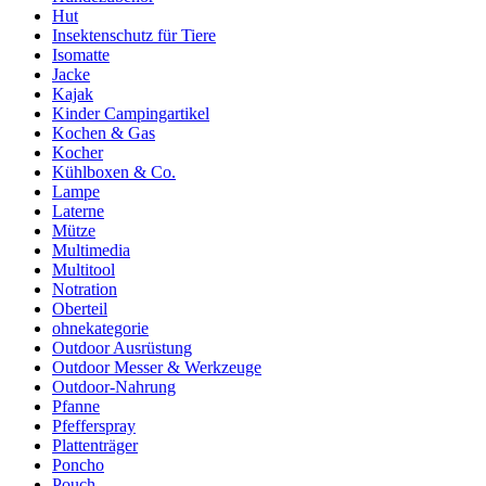
Hut
Insektenschutz für Tiere
Isomatte
Jacke
Kajak
Kinder Campingartikel
Kochen & Gas
Kocher
Kühlboxen & Co.
Lampe
Laterne
Mütze
Multimedia
Multitool
Notration
Oberteil
ohnekategorie
Outdoor Ausrüstung
Outdoor Messer & Werkzeuge
Outdoor-Nahrung
Pfanne
Pfefferspray
Plattenträger
Poncho
Pouch