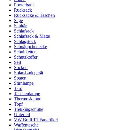
Powerbank
Rucksack
Rucksäcke & Taschen
Säge
Sanitär
Schlafsack
Schlafsack & Matte
Schlagstock
Schnäppchenecke
Schuhketten
Schutzkoffer
Seil
Socken
Solar-Ladegerät
Spaten
Stirnlampe
Tarp
Taschenlampe
Thermoskanne
Topf
Trekkingschuhe
Unterteil
VW Bulli T1 Fanartikel
Waffentasche