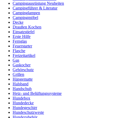
Campingausrüstung Neuheiten
Campingführer & Literatur
Campinglampen
Campingmöbel
Decke
Draußen Kochen
Einsatzstiefel
Erste Hilfe
Fernglas
Feuerstarter
Flasche
Freizeitartikel
Gas
Gaskocher
Gehörschutz
Grillen
Hängematte
Halsband
Handschuh
Heiz- und Belüftungssysteme
Hundebox
Hundedecke
Hundegeschirr
Hundeschutzweste
Hundezubehör