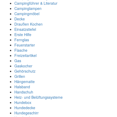
Campingführer & Literatur
Campinglampen
Campingmöbel
Decke
Draußen Kochen
Einsatzstiefel
Erste Hilfe
Fernglas
Feuerstarter
Flasche
Freizeitartikel
Gas
Gaskocher
Gehörschutz
Grillen
Hängematte
Halsband
Handschuh
Heiz- und Belüftungssysteme
Hundebox
Hundedecke
Hundegeschirr