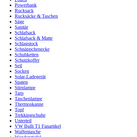
Powerbank
Rucksack
Rucksäcke & Taschen
Säge
Sanitär
Schlafsack
Schlafsack & Matte
Schlagstock
Schnäppchenecke
Schuhketten
Schutzkoffer
Seil
Socken
Solar-Ladegerät
Spaten
Stirnlampe
Tarp
Taschenlampe
Thermoskanne
Topf
Trekkingschuhe
Unterteil
VW Bulli T1 Fanartikel
Waffentasche