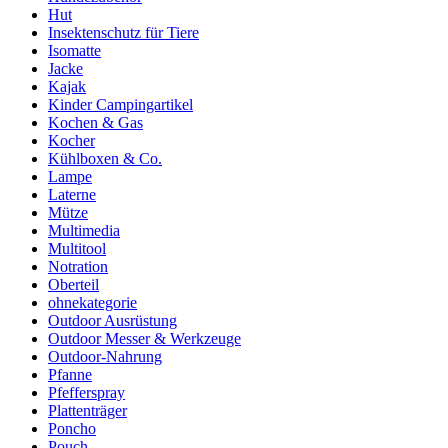
Hut
Insektenschutz für Tiere
Isomatte
Jacke
Kajak
Kinder Campingartikel
Kochen & Gas
Kocher
Kühlboxen & Co.
Lampe
Laterne
Mütze
Multimedia
Multitool
Notration
Oberteil
ohnekategorie
Outdoor Ausrüstung
Outdoor Messer & Werkzeuge
Outdoor-Nahrung
Pfanne
Pfefferspray
Plattenträger
Poncho
Pouch