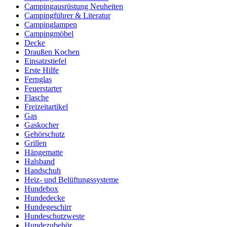
Campingausrüstung Neuheiten
Campingführer & Literatur
Campinglampen
Campingmöbel
Decke
Draußen Kochen
Einsatzstiefel
Erste Hilfe
Fernglas
Feuerstarter
Flasche
Freizeitartikel
Gas
Gaskocher
Gehörschutz
Grillen
Hängematte
Halsband
Handschuh
Heiz- und Belüftungssysteme
Hundebox
Hundedecke
Hundegeschirr
Hundeschutzweste
Hundezubehör