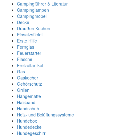
Campingführer & Literatur
Campinglampen
Campingmöbel
Decke
Draußen Kochen
Einsatzstiefel
Erste Hilfe
Fernglas
Feuerstarter
Flasche
Freizeitartikel
Gas
Gaskocher
Gehörschutz
Grillen
Hängematte
Halsband
Handschuh
Heiz- und Belüftungssysteme
Hundebox
Hundedecke
Hundegeschirr