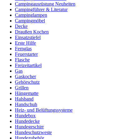
Campingausrüstung Neuheiten
Campingführer & Literatur
Campinglampen
Campingmöbel
Decke
Draußen Kochen
Einsatzstiefel
Erste Hilfe
Fernglas
Feuerstarter
Flasche
Freizeitartikel
Gas
Gaskocher
Gehörschutz
Grillen
Hängematte
Halsband
Handschuh
Heiz- und Belüftungssysteme
Hundebox
Hundedecke
Hundegeschirr
Hundeschutzweste
Hundezubehör