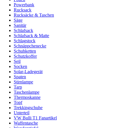
Powerbank
Rucksack
Rucksäcke & Taschen
Säge
Sanitär
Schlafsack
Schlafsack & Matte
Schlagstock
Schnäppchenecke
Schuhketten
Schutzkoffer
Seil
Socken
Solar-Ladegerät
Spaten
Stirnlampe
Tarp
Taschenlampe
Thermoskanne
Topf
Trekkingschuhe
Unterteil
VW Bulli T1 Fanartikel
Waffentasche