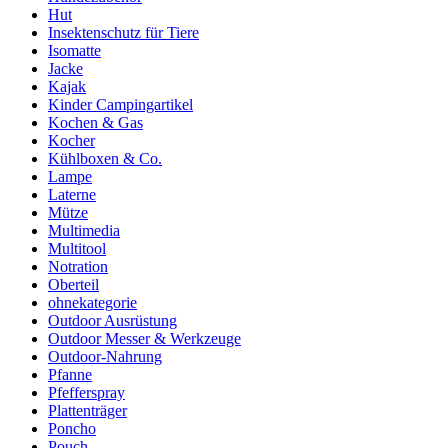
Hut
Insektenschutz für Tiere
Isomatte
Jacke
Kajak
Kinder Campingartikel
Kochen & Gas
Kocher
Kühlboxen & Co.
Lampe
Laterne
Mütze
Multimedia
Multitool
Notration
Oberteil
ohnekategorie
Outdoor Ausrüstung
Outdoor Messer & Werkzeuge
Outdoor-Nahrung
Pfanne
Pfefferspray
Plattenträger
Poncho
Pouch