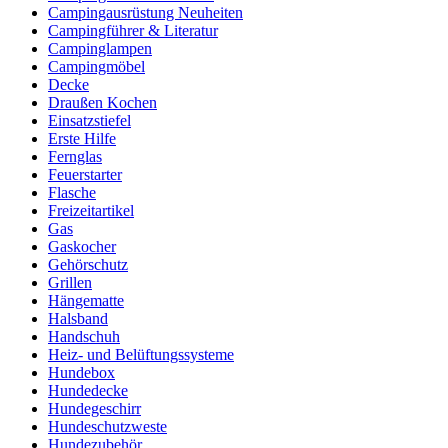
Campingausrüstung Neuheiten
Campingführer & Literatur
Campinglampen
Campingmöbel
Decke
Draußen Kochen
Einsatzstiefel
Erste Hilfe
Fernglas
Feuerstarter
Flasche
Freizeitartikel
Gas
Gaskocher
Gehörschutz
Grillen
Hängematte
Halsband
Handschuh
Heiz- und Belüftungssysteme
Hundebox
Hundedecke
Hundegeschirr
Hundeschutzweste
Hundezubehör