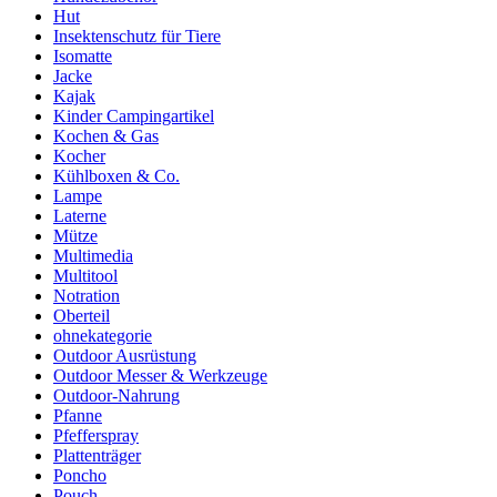
Hut
Insektenschutz für Tiere
Isomatte
Jacke
Kajak
Kinder Campingartikel
Kochen & Gas
Kocher
Kühlboxen & Co.
Lampe
Laterne
Mütze
Multimedia
Multitool
Notration
Oberteil
ohnekategorie
Outdoor Ausrüstung
Outdoor Messer & Werkzeuge
Outdoor-Nahrung
Pfanne
Pfefferspray
Plattenträger
Poncho
Pouch