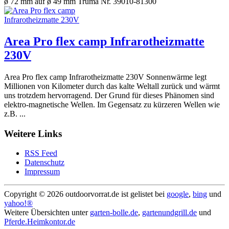
ø 72 mm auf ø 49 mm Truma Nr. 39010-81300
Area Pro flex camp Infrarotheizmatte
230V
Area Pro flex camp Infrarotheizmatte 230V Sonnenwärme legt
Millionen von Kilometer durch das kalte Weltall zurück und wärmt
uns trotzdem hervorragend. Der Grund für dieses Phänomen sind
elektro-magnetische Wellen. Im Gegensatz zu kürzeren Wellen wie
z.B. ...
Weitere Links
RSS Feed
Datenschutz
Impressum
Copyright ©
2026 outdoorvorrat.de ist gelistet bei
google
,
bing
und
yahoo!®
Weitere Übersichten unter
garten-bolle.de
,
gartenundgrill.de
und
Pferde.Heimkontor.de