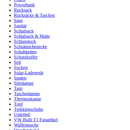
Powerbank
Rucksack
Rucksäcke & Taschen
Säge
Sanitär
Schlafsack
Schlafsack & Matte
Schlagstock
Schnäppchenecke
Schuhketten
Schutzkoffer
Seil
Socken
Solar-Ladegerät
Spaten
Stirnlampe
Tarp
Taschenlampe
Thermoskanne
Topf
Trekkingschuhe
Unterteil
VW Bulli T1 Fanartikel
Waffentasche