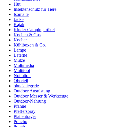
Hut
Insektenschutz für Tiere
Isomatte
Jacke
Kajak
Kinder Campingartikel
Kochen & Gas
Kocher
Kühlboxen & Co.
Lampe
Laterne
Mütze
Multimedia
Multitool
Notration
Oberteil
ohnekategorie
Outdoor Ausrüstung
Outdoor Messer & Werkzeuge
Outdoor-Nahrung
Pfanne
Pfefferspray
Plattenträger
Poncho
Pouch