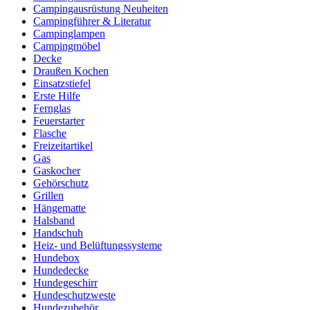
Campingausrüstung Neuheiten
Campingführer & Literatur
Campinglampen
Campingmöbel
Decke
Draußen Kochen
Einsatzstiefel
Erste Hilfe
Fernglas
Feuerstarter
Flasche
Freizeitartikel
Gas
Gaskocher
Gehörschutz
Grillen
Hängematte
Halsband
Handschuh
Heiz- und Belüftungssysteme
Hundebox
Hundedecke
Hundegeschirr
Hundeschutzweste
Hundezubehör