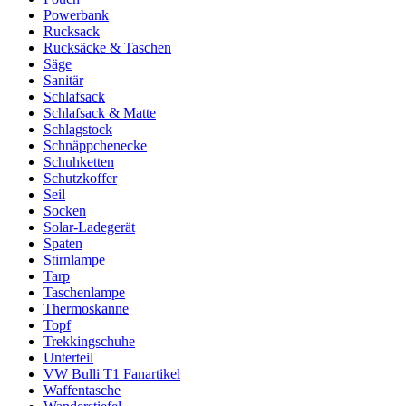
Powerbank
Rucksack
Rucksäcke & Taschen
Säge
Sanitär
Schlafsack
Schlafsack & Matte
Schlagstock
Schnäppchenecke
Schuhketten
Schutzkoffer
Seil
Socken
Solar-Ladegerät
Spaten
Stirnlampe
Tarp
Taschenlampe
Thermoskanne
Topf
Trekkingschuhe
Unterteil
VW Bulli T1 Fanartikel
Waffentasche