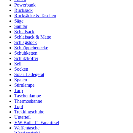
Powerbank
Rucksack
Rucksäcke & Taschen
Säge
Sanitär
Schlafsack
Schlafsack & Matte
Schlagstock
Schnäppchenecke
Schuhketten
Schutzkoffer
Seil
Socken
Solar-Ladegerät
Spaten
Stirnlampe
Tarp
Taschenlampe
Thermoskanne
Topf
Trekkingschuhe
Unterteil
VW Bulli T1 Fanartikel
Waffentasche