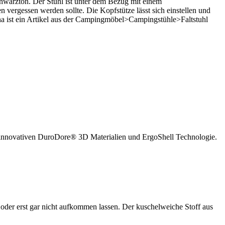
chwarzton. Der Stuhl ist unter dem Bezug mit einem
 vergessen werden sollte. Die Kopfstütze lässt sich einstellen und
na ist ein Artikel aus der Campingmöbel>Campingstühle>Faltstuhl
n innovativen DuroDore® 3D Materialien und ErgoShell Technologie.
oder erst gar nicht aufkommen lassen. Der kuschelweiche Stoff aus