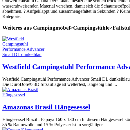
Outwell Faltstuhl Galana Der Galana besitzt eine schnell trocknende
wasserabweisenden Material versehen, damit sich die Schaumstoffpolst
abnehmen. ? Aufgeklappt und zusammengefaltet in Sekunden ? Keine M
Kategorie.
Weiteres aus Campingmöbel>Campingstühle>Faltstu
Westfield Campingstuhl Performance Adv
Westfield Campingstuhl Performance Advancer Small DL dunkelblau De
Die DuroDore® 3D Sitzauflage ist wetterfest, langlebig und ...
Amazonas Brasil Hängesessel
Hängesessel Brazil - Papaya 160 x 130 cm In diesem Hängesessel kön
85 % Baumwolle und 15 % Polyester ist in sorgfältiger ...