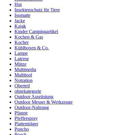
Hut
Insektenschutz für Tiere
Isomatte
Jacke
Kajak
Kinder Campingartikel
Kochen & Gas
Kocher
Kühlboxen & Co.
Lampe
Laterne
Mütze
Multimedia
Multitool
Notration
Oberteil
ohnekategorie
Outdoor Ausrüstung
Outdoor Messer & Werkzeuge
Outdoor-Nahrung
Pfanne
Pfefferspray
Plattenträger
Poncho
Pouch