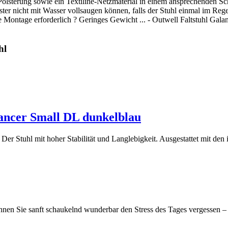
 Polsterung sowie ein Textiline-Netzmaterial in einem ansprechenden S
er nicht mit Wasser vollsaugen können, falls der Stuhl einmal im Regen
ontage erforderlich ? Geringes Gewicht ... - Outwell Faltstuhl Gala
hl
ancer Small DL dunkelblau
r Stuhl mit hoher Stabilität und Langlebigkeit. Ausgestattet mit de
nen Sie sanft schaukelnd wunderbar den Stress des Tages vergessen – 