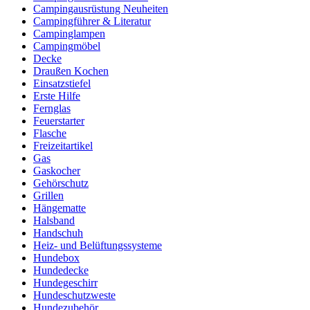
Campingausrüstung Neuheiten
Campingführer & Literatur
Campinglampen
Campingmöbel
Decke
Draußen Kochen
Einsatzstiefel
Erste Hilfe
Fernglas
Feuerstarter
Flasche
Freizeitartikel
Gas
Gaskocher
Gehörschutz
Grillen
Hängematte
Halsband
Handschuh
Heiz- und Belüftungssysteme
Hundebox
Hundedecke
Hundegeschirr
Hundeschutzweste
Hundezubehör