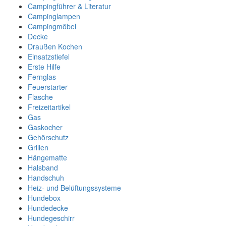
Campingführer & Literatur
Campinglampen
Campingmöbel
Decke
Draußen Kochen
Einsatzstiefel
Erste Hilfe
Fernglas
Feuerstarter
Flasche
Freizeitartikel
Gas
Gaskocher
Gehörschutz
Grillen
Hängematte
Halsband
Handschuh
Heiz- und Belüftungssysteme
Hundebox
Hundedecke
Hundegeschirr