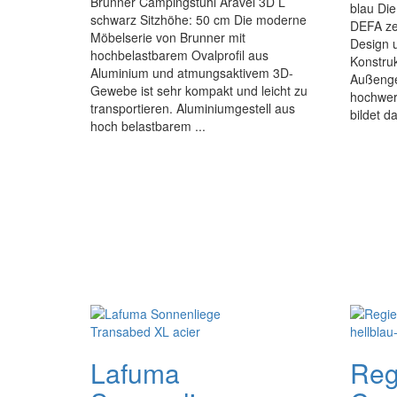
Brunner Campingstuhl Aravel 3D L
blau Di
schwarz Sitzhöhe: 50 cm Die moderne
DEFA zei
Möbelserie von Brunner mit
Design 
hochbelastbarem Ovalprofil aus
Konstruk
Aluminium und atmungsaktivem 3D-
Außenge
Gewebe ist sehr kompakt und leicht zu
hochwer
transportieren. Aluminiumgestell aus
bildet da
hoch belastbarem ...
Lafuma
Reg