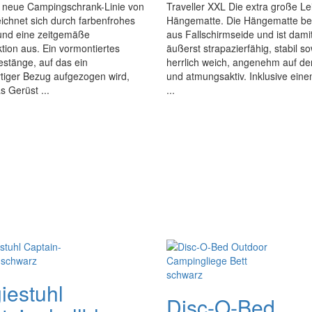
e neue Campingschrank-Linie von
Traveller XXL Die extra große Le
chnet sich durch farbenfrohes
Hängematte. Die Hängematte be
und eine zeitgemäße
aus Fallschirmseide und ist dami
tion aus. Ein vormontiertes
äußerst strapazierfähig, stabil s
stänge, auf das ein
herrlich weich, angenehm auf de
tiger Bezug aufgezogen wird,
und atmungsaktiv. Inklusive eine
s Gerüst ...
...
iestuhl
Disc-O-Bed