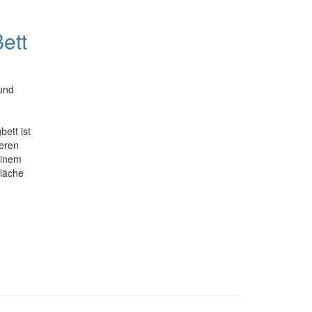
ett
und
bett ist
teren
einem
fläche