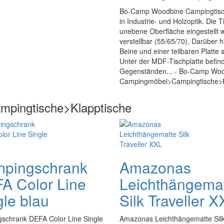
Bo-Camp Woodbine Campingtisch 1
in Industrie- und Holzoptik. Die 
unebene Oberfläche eingestellt 
verstellbar (55/65/70). Darüber
Beine und einer teilbaren Platte
Unter der MDF-Tischplatte befin
Gegenständen... - Bo-Camp Woodb
Campingmöbel>Campingtische>Kl
mpingtische>Klapptische
pingschrank
Amazonas
A Color Line
Leichthängema
gle blau
Silk Traveller X
schrank DEFA Color Line Single
Amazonas Leichthängematte Sil