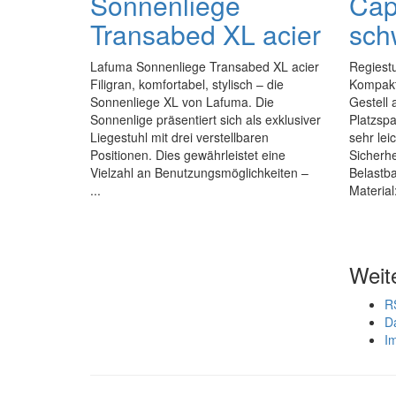
Sonnenliege
Capt
Transabed XL acier
sch
Lafuma Sonnenliege Transabed XL acier
Regiestu
Filigran, komfortabel, stylisch – die
Kompakt
Sonnenliege XL von Lafuma. Die
Gestell 
Sonnenlige präsentiert sich als exklusiver
Platzspa
Liegestuhl mit drei verstellbaren
sehr lei
Positionen. Dies gewährleistet eine
Sicherh
Vielzahl an Benutzungsmöglichkeiten –
Belastba
...
Material:
Weit
R
D
I