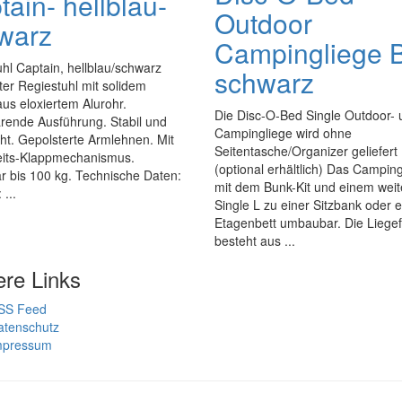
ain- hellblau-
Outdoor
warz
Campingliege B
hl Captain, hellblau/schwarz
schwarz
er Regiestuhl mit solidem
aus eloxiertem Alurohr.
Die Disc-O-Bed Single Outdoor- 
rende Ausführung. Stabil und
Campingliege wird ohne
cht. Gepolsterte Armlehnen. Mit
Seitentasche/Organizer geliefert
eits-Klappmechanismus.
(optional erhältlich) Das Camping
r bis 100 kg. Technische Daten:
mit dem Bunk-Kit und einem wei
 ...
Single L zu einer Sitzbank oder 
Etagenbett umbaubar. Die Liege
besteht aus ...
ere Links
SS Feed
atenschutz
mpressum