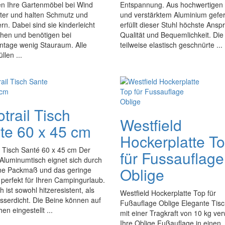
n Ihre Gartenmöbel bei Wind
Entspannung. Aus hochwertigen 
ter und halten Schmutz und
und verstärktem Aluminium gefert
rn. Dabei sind sie kinderleicht
erfüllt dieser Stuhl höchste Ans
ehen und benötigen bei
Qualität und Bequemlichkeit. Die
ntage wenig Stauraum. Alle
teilweise elastisch geschnürte ...
llen ...
trail Tisch
Westfield
te 60 x 45 cm
Hockerplatte T
l Tisch Santé 60 x 45 cm Der
für Fussauflage
 Aluminumtisch eignet sich durch
Oblige
ine Packmaß und das geringe
perfekt für Ihren Campingurlaub.
h ist sowohl hitzeresistent, als
Westfield Hockerplatte Top für
serdicht. Die Beine können auf
Fußauflage Oblige Elegante Tisc
en eingestellt ...
mit einer Tragkraft von 10 kg ve
Ihre Oblige Fußauflage in einen