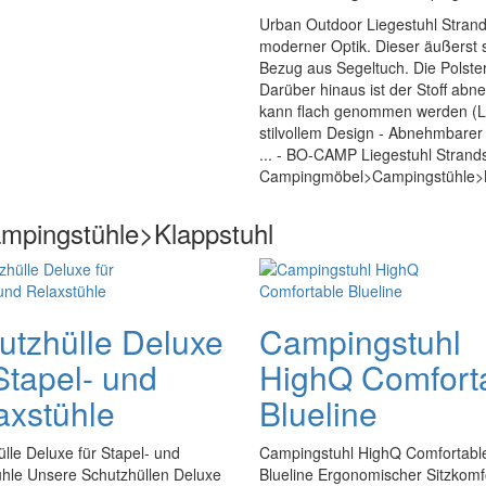
Urban Outdoor Liegestuhl Strand
moderner Optik. Dieser äußerst s
Bezug aus Segeltuch. Die Polster
Darüber hinaus ist der Stoff abne
kann flach genommen werden (L x
stilvollem Design - Abnehmbarer
... - BO-CAMP Liegestuhl Strands
Campingmöbel>Campingstühle>Kl
mpingstühle>Klappstuhl
utzhülle Deluxe
Campingstuhl
Stapel- und
HighQ Comfort
axstühle
Blueline
lle Deluxe für Stapel- und
Campingstuhl HighQ Comfortabl
ühle Unsere Schutzhüllen Deluxe
Blueline Ergonomischer Sitzkomf