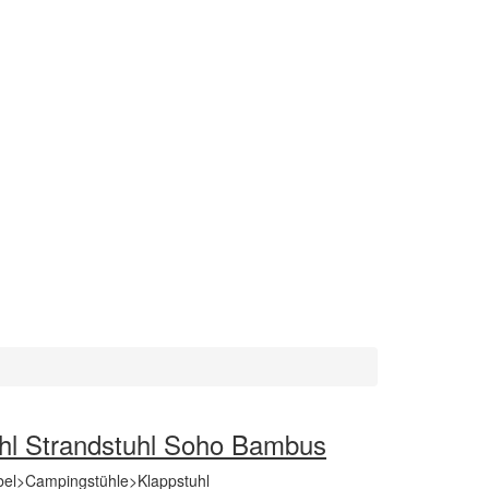
l Strandstuhl Soho Bambus
el>Campingstühle>Klappstuhl