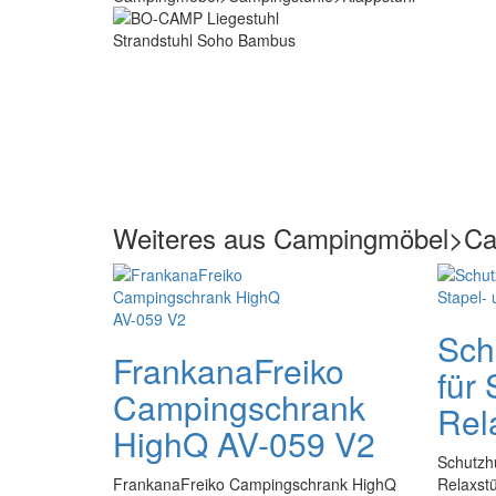
Weiteres aus Campingmöbel>Ca
Sch
FrankanaFreiko
für 
Campingschrank
Rel
HighQ AV-059 V2
Schutzhü
FrankanaFreiko Campingschrank HighQ
Relaxst