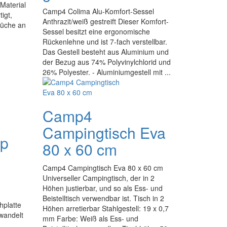
Material
Camp4 Colima Alu-Komfort-Sessel
igt,
Anthrazit/weiß gestreift Dieser Komfort-
prüche an
Sessel besitzt eine ergonomische
Rückenlehne und ist 7-fach verstellbar.
Das Gestell besteht aus Aluminium und
der Bezug aus 74% Polyvinylchlorid und
26% Polyester. - Aluminiumgestell mit ...
Camp4
Campingtisch Eva
op
80 x 60 cm
Camp4 Campingtisch Eva 80 x 60 cm
Universeller Campingtisch, der in 2
Höhen justierbar, und so als Ess- und
Beistelltisch verwendbar ist. Tisch in 2
hplatte
Höhen arretierbar Stahlgestell: 19 x 0,7
rwandelt
mm Farbe: Weiß als Ess- und