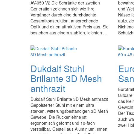
AV-059 V2 Die Schränke der zweiten
bewahre
Generation zeichnen sich wie ihre
und Wet
Vorgänger durch eine durchdachte
Nässe fe
Gesamtkonstruktion, ansprechende
aufzuzi
Optik und einen attraktiven Preis aus. Sie
Nichtmo
bestehen aus einem stabilen, leichten ...
Schutzhü
Dukdalf Stuhl
Euro
Brillante 3D Mesh
San
anthrazit
Eurotrai
faltbare
Dukdalf Stuhl Brillante 3D Mesh anthrazit
das kle
Gepolsterter Stuhl mit einem ultra
Gewicht 
starken, witterungsbeständigen 3D Mesh
Der Tisc
Gewebe. Die Rückenlehne ist
auch was
ergonomisch geformt und 10-fach
zwei Höh
verstellbar. Gestell aus Aluminium, innen