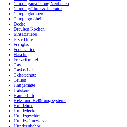
Campingausrüstung Neuheiten
Campingführer & Literatur
Campinglampen
Campingmöbel
Decke
Draußen Kochen
Einsatzstiefel
Erste Hilfe
Fernglas
Feuerstarter
Flasche
Freizeitartikel
Gas
Gaskocher
Gehörschutz
Grillen
Hängematte
Halsband
Handschuh
Heiz- und Belüftungssysteme
Hundebox
Hundedecke
Hundegeschirr
Hundeschutzweste
Hundezubehör