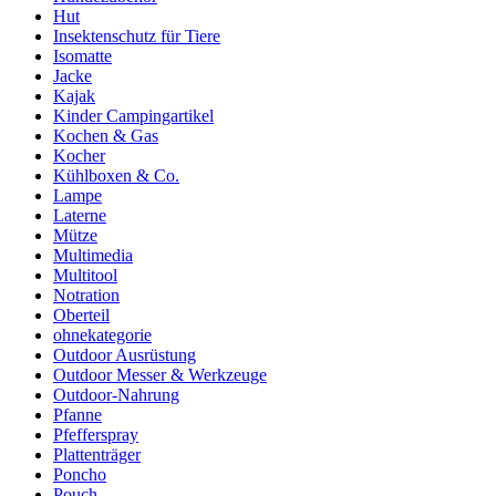
Hut
Insektenschutz für Tiere
Isomatte
Jacke
Kajak
Kinder Campingartikel
Kochen & Gas
Kocher
Kühlboxen & Co.
Lampe
Laterne
Mütze
Multimedia
Multitool
Notration
Oberteil
ohnekategorie
Outdoor Ausrüstung
Outdoor Messer & Werkzeuge
Outdoor-Nahrung
Pfanne
Pfefferspray
Plattenträger
Poncho
Pouch