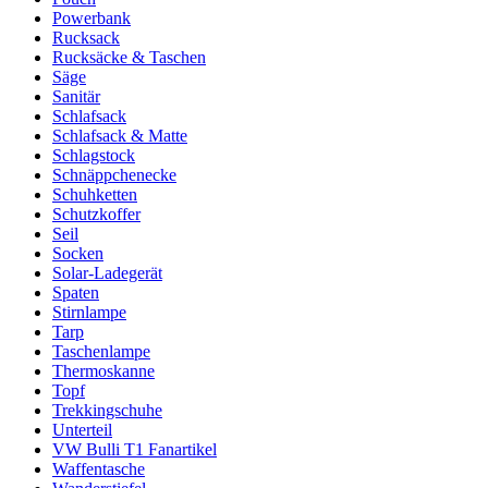
Powerbank
Rucksack
Rucksäcke & Taschen
Säge
Sanitär
Schlafsack
Schlafsack & Matte
Schlagstock
Schnäppchenecke
Schuhketten
Schutzkoffer
Seil
Socken
Solar-Ladegerät
Spaten
Stirnlampe
Tarp
Taschenlampe
Thermoskanne
Topf
Trekkingschuhe
Unterteil
VW Bulli T1 Fanartikel
Waffentasche