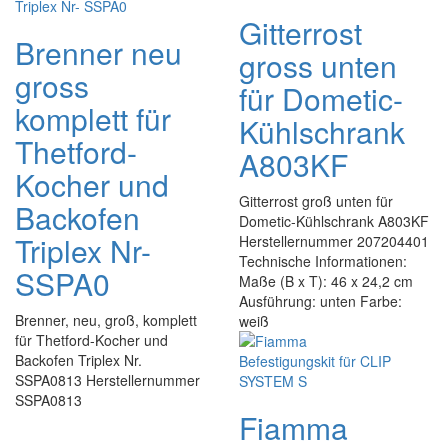
Gitterrost
Brenner neu
gross unten
gross
für Dometic-
komplett für
Kühlschrank
Thetford-
A803KF
Kocher und
Gitterrost groß unten für
Backofen
Dometic-Kühlschrank A803KF
Triplex Nr-
Herstellernummer 207204401
Technische Informationen:
SSPA0
Maße (B x T): 46 x 24,2 cm
Ausführung: unten Farbe:
Brenner, neu, groß, komplett
weiß
für Thetford-Kocher und
Backofen Triplex Nr.
SSPA0813 Herstellernummer
SSPA0813
Fiamma