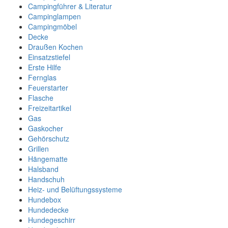
Campingführer & Literatur
Campinglampen
Campingmöbel
Decke
Draußen Kochen
Einsatzstiefel
Erste Hilfe
Fernglas
Feuerstarter
Flasche
Freizeitartikel
Gas
Gaskocher
Gehörschutz
Grillen
Hängematte
Halsband
Handschuh
Heiz- und Belüftungssysteme
Hundebox
Hundedecke
Hundegeschirr