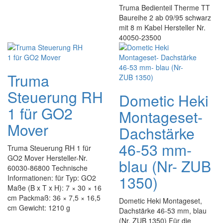
Truma Bedienteil Therme TT
Baureihe 2 ab 09/95 schwarz
mit 8 m Kabel Hersteller Nr.
40050-23500
Truma
Steuerung RH
Dometic Heki
1 für GO2
Montageset-
Mover
Dachstärke
46-53 mm-
Truma Steuerung RH 1 für
GO2 Mover Hersteller-Nr.
blau (Nr- ZUB
60030-86800 Technische
1350)
Informationen: für Typ: GO2
Maße (B x T x H): 7 × 30 × 16
cm Packmaß: 36 × 7,5 × 16,5
Dometic Heki Montageset,
cm Gewicht: 1210 g
Dachstärke 46-53 mm, blau
(Nr. ZUB 1350) Für die