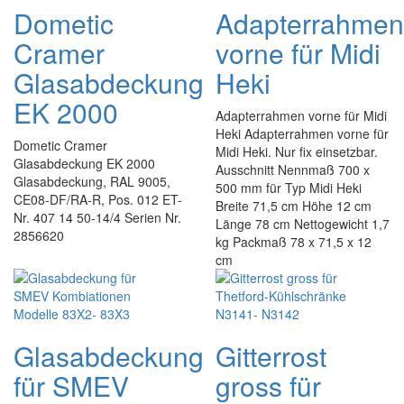
Dometic
Adapterrahmen
Cramer
vorne für Midi
Glasabdeckung
Heki
EK 2000
Adapterrahmen vorne für Midi
Heki Adapterrahmen vorne für
Dometic Cramer
Midi Heki. Nur fix einsetzbar.
Glasabdeckung EK 2000
Ausschnitt Nennmaß 700 x
Glasabdeckung, RAL 9005,
500 mm für Typ Midi Heki
CE08-DF/RA-R, Pos. 012 ET-
Breite 71,5 cm Höhe 12 cm
Nr. 407 14 50-14/4 Serien Nr.
Länge 78 cm Nettogewicht 1,7
2856620
kg Packmaß 78 x 71,5 x 12
cm
Glasabdeckung
Gitterrost
für SMEV
gross für