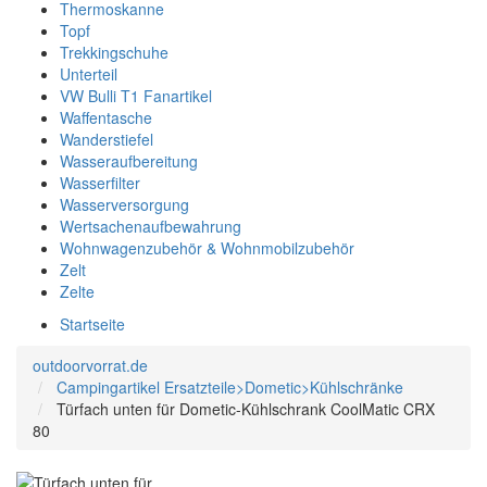
Thermoskanne
Topf
Trekkingschuhe
Unterteil
VW Bulli T1 Fanartikel
Waffentasche
Wanderstiefel
Wasseraufbereitung
Wasserfilter
Wasserversorgung
Wertsachenaufbewahrung
Wohnwagenzubehör & Wohnmobilzubehör
Zelt
Zelte
Startseite
outdoorvorrat.de
Campingartikel Ersatzteile>Dometic>Kühlschränke
Türfach unten für Dometic-Kühlschrank CoolMatic CRX
80