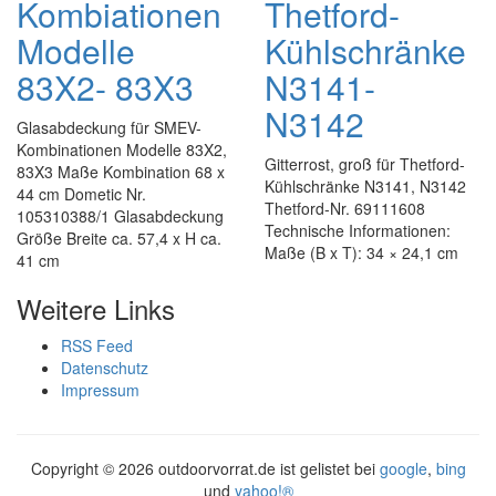
Kombiationen
Thetford-
Modelle
Kühlschränke
83X2- 83X3
N3141-
N3142
Glasabdeckung für SMEV-
Kombinationen Modelle 83X2,
Gitterrost, groß für Thetford-
83X3 Maße Kombination 68 x
Kühlschränke N3141, N3142
44 cm Dometic Nr.
Thetford-Nr. 69111608
105310388/1 Glasabdeckung
Technische Informationen:
Größe Breite ca. 57,4 x H ca.
Maße (B x T): 34 × 24,1 cm
41 cm
Weitere Links
RSS Feed
Datenschutz
Impressum
Copyright ©
2026 outdoorvorrat.de ist gelistet bei
google
,
bing
und
yahoo!®