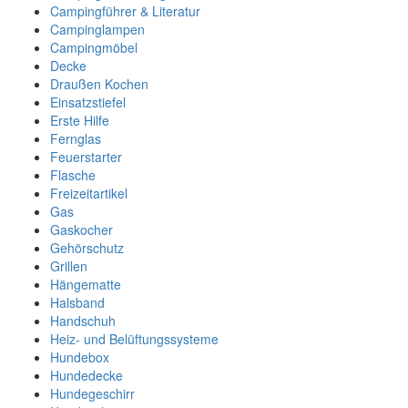
Campingführer & Literatur
Campinglampen
Campingmöbel
Decke
Draußen Kochen
Einsatzstiefel
Erste Hilfe
Fernglas
Feuerstarter
Flasche
Freizeitartikel
Gas
Gaskocher
Gehörschutz
Grillen
Hängematte
Halsband
Handschuh
Heiz- und Belüftungssysteme
Hundebox
Hundedecke
Hundegeschirr