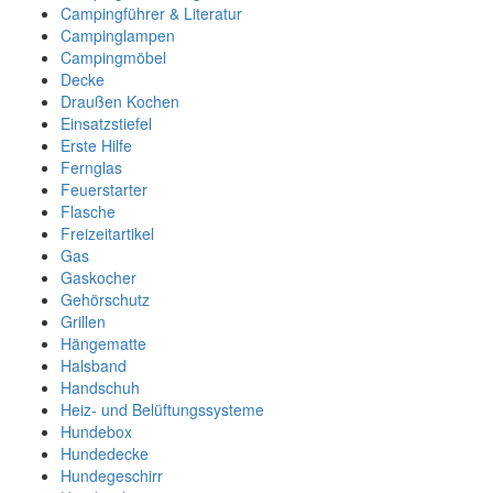
Campingführer & Literatur
Campinglampen
Campingmöbel
Decke
Draußen Kochen
Einsatzstiefel
Erste Hilfe
Fernglas
Feuerstarter
Flasche
Freizeitartikel
Gas
Gaskocher
Gehörschutz
Grillen
Hängematte
Halsband
Handschuh
Heiz- und Belüftungssysteme
Hundebox
Hundedecke
Hundegeschirr