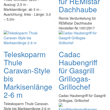
für REMIstar
Auszug: 2,5 m -
Dachhaube
Markisenlänge: ab 3 m -
Ausrichtung: links - Länge: 3,0
Remis Verdunkelung für
– 5,0m
REMIstar Dachhaube
Hersteller-Nr.10012917
Teleskoparm
Cadac
Thule
Haubengriff
Caravan-Style
für Gasgrill
bis
Grillogas-
Markisenlänge
Grillochef
2-6 m
Cadac Haubengriff für Gasgrill
Grillogas, Grillochef
Teleskoparm Thule Caravan-
Style bis Markisenlänge 2,6 m