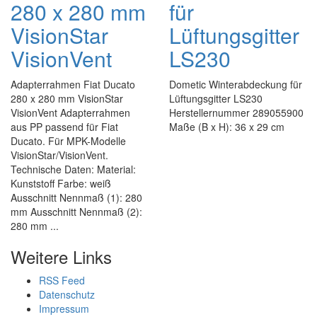
280 x 280 mm
für
VisionStar
Lüftungsgitter
VisionVent
LS230
Adapterrahmen Fiat Ducato
Dometic Winterabdeckung für
280 x 280 mm VisionStar
Lüftungsgitter LS230
VisionVent Adapterrahmen
Herstellernummer 289055900
aus PP passend für Fiat
Maße (B x H): 36 x 29 cm
Ducato. Für MPK-Modelle
VisionStar/VisionVent.
Technische Daten: Material:
Kunststoff Farbe: weiß
Ausschnitt Nennmaß (1): 280
mm Ausschnitt Nennmaß (2):
280 mm ...
Weitere Links
RSS Feed
Datenschutz
Impressum