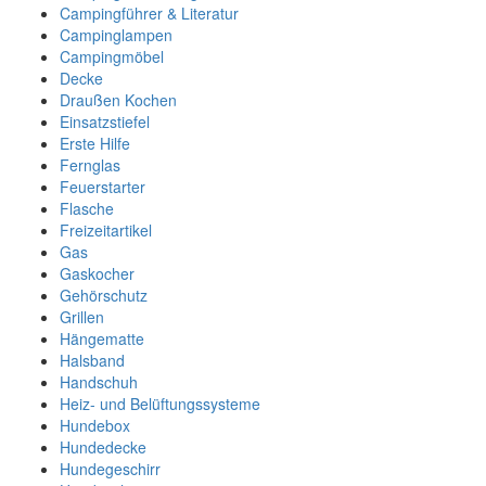
Campingführer & Literatur
Campinglampen
Campingmöbel
Decke
Draußen Kochen
Einsatzstiefel
Erste Hilfe
Fernglas
Feuerstarter
Flasche
Freizeitartikel
Gas
Gaskocher
Gehörschutz
Grillen
Hängematte
Halsband
Handschuh
Heiz- und Belüftungssysteme
Hundebox
Hundedecke
Hundegeschirr