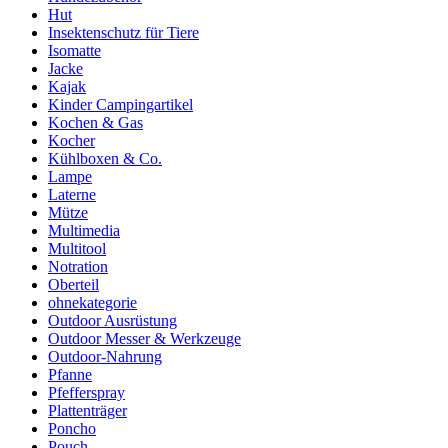
Hut
Insektenschutz für Tiere
Isomatte
Jacke
Kajak
Kinder Campingartikel
Kochen & Gas
Kocher
Kühlboxen & Co.
Lampe
Laterne
Mütze
Multimedia
Multitool
Notration
Oberteil
ohnekategorie
Outdoor Ausrüstung
Outdoor Messer & Werkzeuge
Outdoor-Nahrung
Pfanne
Pfefferspray
Plattenträger
Poncho
Pouch