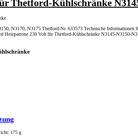
 für Thetford-Kühlschränke N3
nke
 N3150, N3170, N3175 Thetford-Nr. 633573 Technische Informationen
 Heizpatrone 230 Volt für Thetford-Kühlschränke N3145-N3150-N3170
ühlschränke
izung
icht: 175 g