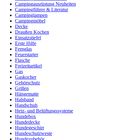
Campingausrüstung Neuheiten
Campingführer & Literatur
Campinglampen
Campingmöbel
Decke
Draußen Kochen
Einsatzstiefel
Erste Hilfe
Fernglas
Feuerstarter
Flasche
Freizeitartikel
Gas
Gaskocher
Gehörschutz
Grillen
Hängematte
Halsband
Handschuh
Heiz- und Belüftungssysteme
Hundebox
Hundedecke
Hundegeschirr
Hundeschutzweste
Hundezubehör