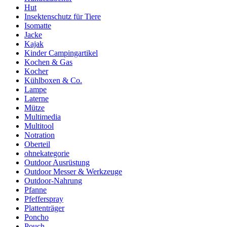
Hut
Insektenschutz für Tiere
Isomatte
Jacke
Kajak
Kinder Campingartikel
Kochen & Gas
Kocher
Kühlboxen & Co.
Lampe
Laterne
Mütze
Multimedia
Multitool
Notration
Oberteil
ohnekategorie
Outdoor Ausrüstung
Outdoor Messer & Werkzeuge
Outdoor-Nahrung
Pfanne
Pfefferspray
Plattenträger
Poncho
Pouch