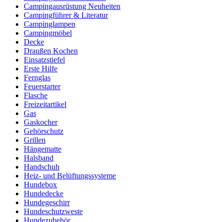
Campingausrüstung Neuheiten
Campingführer & Literatur
Campinglampen
Campingmöbel
Decke
Draußen Kochen
Einsatzstiefel
Erste Hilfe
Fernglas
Feuerstarter
Flasche
Freizeitartikel
Gas
Gaskocher
Gehörschutz
Grillen
Hängematte
Halsband
Handschuh
Heiz- und Belüftungssysteme
Hundebox
Hundedecke
Hundegeschirr
Hundeschutzweste
Hundezubehör