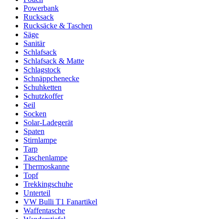
Powerbank
Rucksack
Rucksäcke & Taschen
Säge
Sanitär
Schlafsack
Schlafsack & Matte
Schlagstock
Schnäppchenecke
Schuhketten
Schutzkoffer
Seil
Socken
Solar-Ladegerät
Spaten
Stirnlampe
Tarp
Taschenlampe
Thermoskanne
Topf
Trekkingschuhe
Unterteil
VW Bulli T1 Fanartikel
Waffentasche