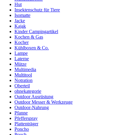
Hut
Insektenschutz für Tiere
Isomatte
Jacke
Kajak
Kinder Campingartikel
Kochen & Gas
Kocher
Kühlboxen & Co.
Lampe
Laterne
Mütze
Multimedia
Multitool
Notration
Oberteil
ohnekategorie
Outdoor Ausrüstung
Outdoor Messer & Werkzeuge
Outdoor-Nahrung
Pfanne
Pfefferspray
Plattenträger
Poncho
Pouch