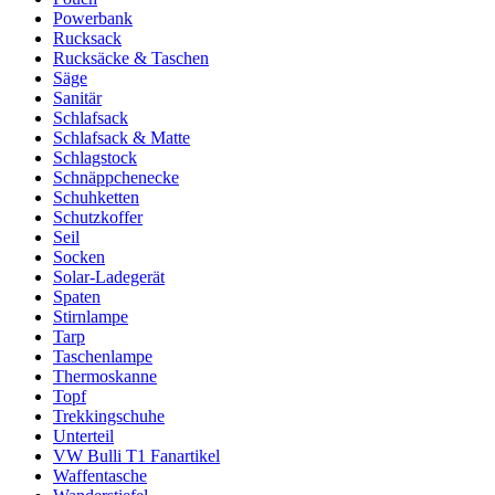
Powerbank
Rucksack
Rucksäcke & Taschen
Säge
Sanitär
Schlafsack
Schlafsack & Matte
Schlagstock
Schnäppchenecke
Schuhketten
Schutzkoffer
Seil
Socken
Solar-Ladegerät
Spaten
Stirnlampe
Tarp
Taschenlampe
Thermoskanne
Topf
Trekkingschuhe
Unterteil
VW Bulli T1 Fanartikel
Waffentasche