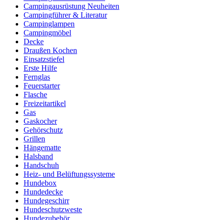
Campingausrüstung Neuheiten
Campingführer & Literatur
Campinglampen
Campingmöbel
Decke
Draußen Kochen
Einsatzstiefel
Erste Hilfe
Fernglas
Feuerstarter
Flasche
Freizeitartikel
Gas
Gaskocher
Gehörschutz
Grillen
Hängematte
Halsband
Handschuh
Heiz- und Belüftungssysteme
Hundebox
Hundedecke
Hundegeschirr
Hundeschutzweste
Hundezubehör