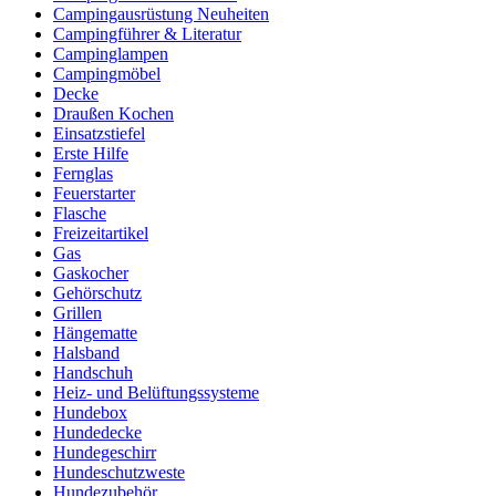
Campingausrüstung Neuheiten
Campingführer & Literatur
Campinglampen
Campingmöbel
Decke
Draußen Kochen
Einsatzstiefel
Erste Hilfe
Fernglas
Feuerstarter
Flasche
Freizeitartikel
Gas
Gaskocher
Gehörschutz
Grillen
Hängematte
Halsband
Handschuh
Heiz- und Belüftungssysteme
Hundebox
Hundedecke
Hundegeschirr
Hundeschutzweste
Hundezubehör