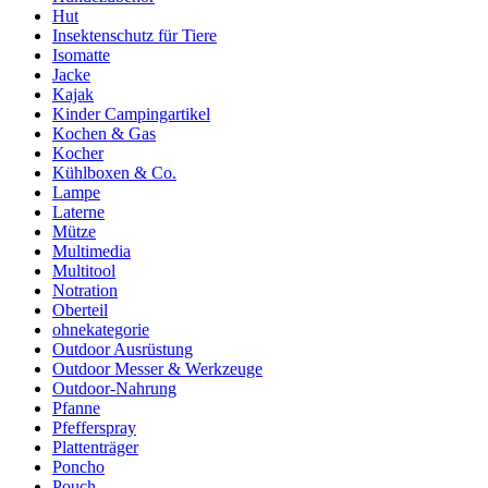
Hut
Insektenschutz für Tiere
Isomatte
Jacke
Kajak
Kinder Campingartikel
Kochen & Gas
Kocher
Kühlboxen & Co.
Lampe
Laterne
Mütze
Multimedia
Multitool
Notration
Oberteil
ohnekategorie
Outdoor Ausrüstung
Outdoor Messer & Werkzeuge
Outdoor-Nahrung
Pfanne
Pfefferspray
Plattenträger
Poncho
Pouch