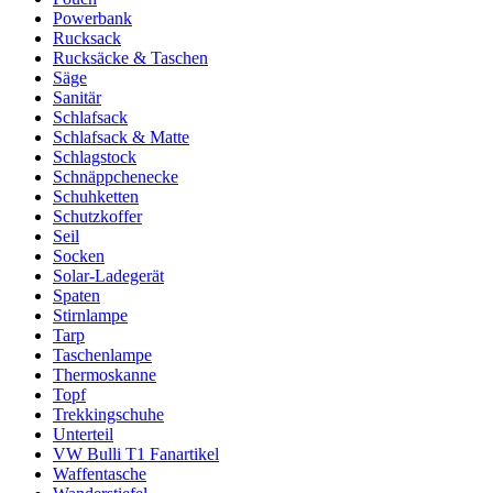
Powerbank
Rucksack
Rucksäcke & Taschen
Säge
Sanitär
Schlafsack
Schlafsack & Matte
Schlagstock
Schnäppchenecke
Schuhketten
Schutzkoffer
Seil
Socken
Solar-Ladegerät
Spaten
Stirnlampe
Tarp
Taschenlampe
Thermoskanne
Topf
Trekkingschuhe
Unterteil
VW Bulli T1 Fanartikel
Waffentasche