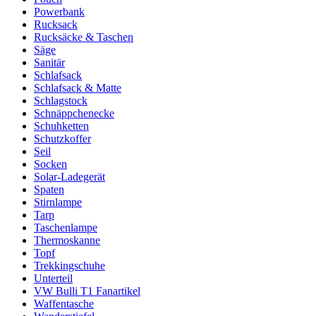
Powerbank
Rucksack
Rucksäcke & Taschen
Säge
Sanitär
Schlafsack
Schlafsack & Matte
Schlagstock
Schnäppchenecke
Schuhketten
Schutzkoffer
Seil
Socken
Solar-Ladegerät
Spaten
Stirnlampe
Tarp
Taschenlampe
Thermoskanne
Topf
Trekkingschuhe
Unterteil
VW Bulli T1 Fanartikel
Waffentasche