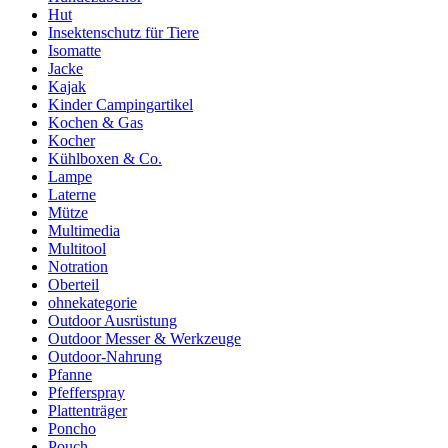
Hut
Insektenschutz für Tiere
Isomatte
Jacke
Kajak
Kinder Campingartikel
Kochen & Gas
Kocher
Kühlboxen & Co.
Lampe
Laterne
Mütze
Multimedia
Multitool
Notration
Oberteil
ohnekategorie
Outdoor Ausrüstung
Outdoor Messer & Werkzeuge
Outdoor-Nahrung
Pfanne
Pfefferspray
Plattenträger
Poncho
Pouch