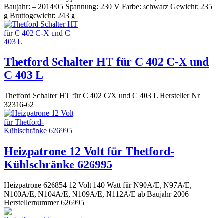
Baujahr: – 2014/05 Spannung: 230 V Farbe: schwarz Gewicht: 235
g Bruttogewicht: 243 g
Thetford Schalter HT für C 402 C-X und
C 403 L
Thetford Schalter HT für C 402 C/X und C 403 L Hersteller Nr.
32316-62
Heizpatrone 12 Volt für Thetford-
Kühlschränke 626995
Heizpatrone 626854 12 Volt 140 Watt für N90A/E, N97A/E,
N100A/E, N104A/E, N109A/E, N112A/E ab Baujahr 2006
Herstellernummer 626995