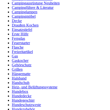
Campingausrüstung Neuheiten
Campingführer & Literatur
Campinglampen
Campingmöbel
Decke
Draußen Kochen
Einsatzstiefel
Erste Hilfe
Fernglas
Feuerstarter
Flasche
Freizeitartikel
Gas
Gaskocher
Gehörschutz
Grillen
Hängematte
Halsband
Handschuh
Heiz- und Belüftungssysteme
Hundebox
Hundedecke
Hundegeschirr
Hundeschutzweste
Hundezubehör