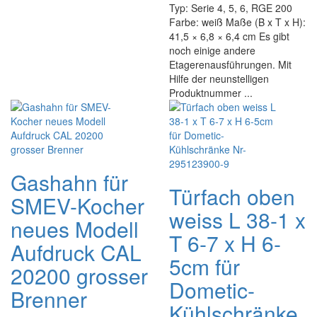
Typ: Serie 4, 5, 6, RGE 200
Farbe: weiß Maße (B x T x H):
41,5 × 6,8 × 6,4 cm Es gibt
noch einige andere
Etagerenausführungen. Mit
Hilfe der neunstelligen
Produktnummer ...
Gashahn für
Türfach oben
SMEV-Kocher
weiss L 38-1 x
neues Modell
T 6-7 x H 6-
Aufdruck CAL
5cm für
20200 grosser
Dometic-
Brenner
Kühlschränke