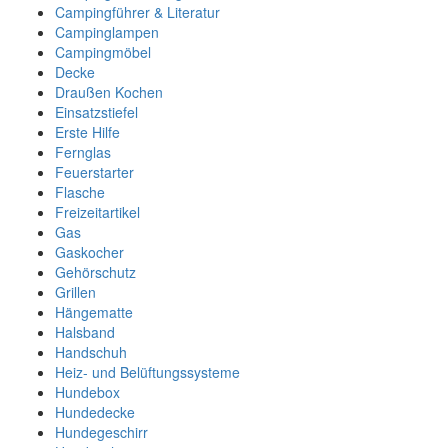
Campingführer & Literatur
Campinglampen
Campingmöbel
Decke
Draußen Kochen
Einsatzstiefel
Erste Hilfe
Fernglas
Feuerstarter
Flasche
Freizeitartikel
Gas
Gaskocher
Gehörschutz
Grillen
Hängematte
Halsband
Handschuh
Heiz- und Belüftungssysteme
Hundebox
Hundedecke
Hundegeschirr