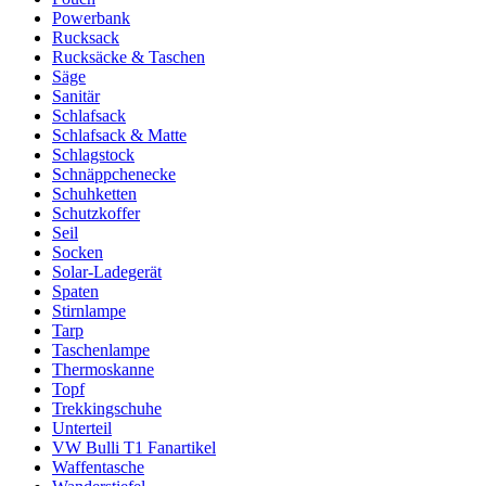
Powerbank
Rucksack
Rucksäcke & Taschen
Säge
Sanitär
Schlafsack
Schlafsack & Matte
Schlagstock
Schnäppchenecke
Schuhketten
Schutzkoffer
Seil
Socken
Solar-Ladegerät
Spaten
Stirnlampe
Tarp
Taschenlampe
Thermoskanne
Topf
Trekkingschuhe
Unterteil
VW Bulli T1 Fanartikel
Waffentasche