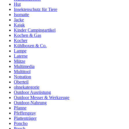
Hut
Insektenschutz für Tiere
Isomatte
Jacke
Kajak
Kinder Campingartikel
Kochen & Gas
Kocher
Kühlboxen & Co.
Lampe
Laterne
Mütze
Multimedia
Multitool
Notration
Oberteil
ohnekategorie
Outdoor Ausrüstung
Outdoor Messer & Werkzeuge
Outdoor-Nahrung
Pfanne
Pfefferspray
Plattenträger
Poncho
Pouch