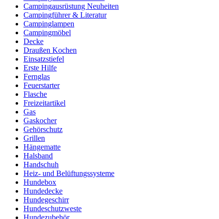
Campingausrüstung Neuheiten
Campingführer & Literatur
Campinglampen
Campingmöbel
Decke
Draußen Kochen
Einsatzstiefel
Erste Hilfe
Fernglas
Feuerstarter
Flasche
Freizeitartikel
Gas
Gaskocher
Gehörschutz
Grillen
Hängematte
Halsband
Handschuh
Heiz- und Belüftungssysteme
Hundebox
Hundedecke
Hundegeschirr
Hundeschutzweste
Hundezubehör