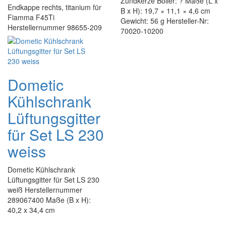
Zündkerze Boiler: ? Maße (L x
Endkappe rechts, titanium für
B x H): 19,7 × 11,1 × 4,6 cm
Fiamma F45Ti
Gewicht: 56 g Hersteller-Nr:
Herstellernummer 98655-209
70020-10200
Dometic
Kühlschrank
Lüftungsgitter
für Set LS 230
weiss
Dometic Kühlschrank
Lüftungsgitter für Set LS 230
weiß Herstellernummer
289067400 Maße (B x H):
40,2 x 34,4 cm