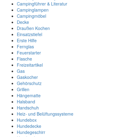
Campingführer & Literatur
Campinglampen
Campingmöbel
Decke
Draußen Kochen
Einsatzstiefel
Erste Hilfe
Fernglas
Feuerstarter
Flasche
Freizeitartikel
Gas
Gaskocher
Gehörschutz
Grillen
Hängematte
Halsband
Handschuh
Heiz- und Belüftungssysteme
Hundebox
Hundedecke
Hundegeschirr