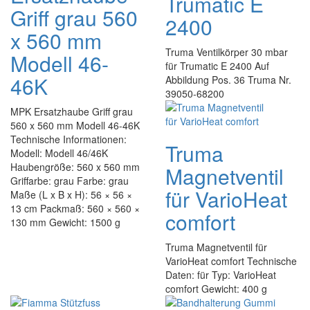
Trumatic E
Griff grau 560
2400
x 560 mm
Truma Ventilkörper 30 mbar
Modell 46-
für Trumatic E 2400 Auf
46K
Abbildung Pos. 36 Truma Nr.
39050-68200
MPK Ersatzhaube Griff grau
560 x 560 mm Modell 46-46K
Technische Informationen:
Truma
Modell: Modell 46/46K
Haubengröße: 560 x 560 mm
Magnetventil
Griffarbe: grau Farbe: grau
für VarioHeat
Maße (L x B x H): 56 × 56 ×
13 cm Packmaß: 560 × 560 ×
comfort
130 mm Gewicht: 1500 g
Truma Magnetventil für
VarioHeat comfort Technische
Daten: für Typ: VarioHeat
comfort Gewicht: 400 g