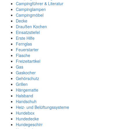
Campingführer & Literatur
Campinglampen
Campingmöbel
Decke
Draußen Kochen
Einsatzstiefel
Erste Hilfe
Fernglas
Feuerstarter
Flasche
Freizeitartikel
Gas
Gaskocher
Gehörschutz
Grillen
Hängematte
Halsband
Handschuh
Heiz- und Belüftungssysteme
Hundebox
Hundedecke
Hundegeschirr