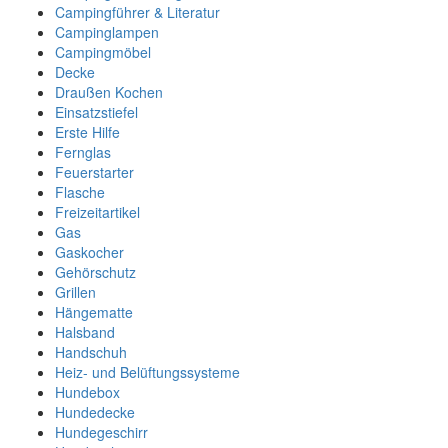
Campingführer & Literatur
Campinglampen
Campingmöbel
Decke
Draußen Kochen
Einsatzstiefel
Erste Hilfe
Fernglas
Feuerstarter
Flasche
Freizeitartikel
Gas
Gaskocher
Gehörschutz
Grillen
Hängematte
Halsband
Handschuh
Heiz- und Belüftungssysteme
Hundebox
Hundedecke
Hundegeschirr