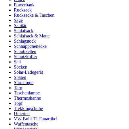
Powerbank
Rucksack
Rucksäcke & Taschen
Säge
Sanitär
Schlafsack
Schlafsack & Matte
Schlagstock
Schnäppchenecke
Schuhketten
Schutzkoffer
Seil
Socken
Solar-Ladegerät
Spaten
Stirnlampe
Tarp
Taschenlampe
Thermoskanne
Topf
Trekkingschuhe
Unterteil
VW Bulli T1 Fanartikel
Waffentasche