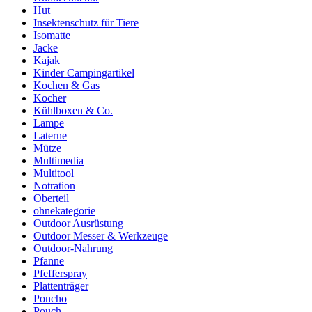
Hut
Insektenschutz für Tiere
Isomatte
Jacke
Kajak
Kinder Campingartikel
Kochen & Gas
Kocher
Kühlboxen & Co.
Lampe
Laterne
Mütze
Multimedia
Multitool
Notration
Oberteil
ohnekategorie
Outdoor Ausrüstung
Outdoor Messer & Werkzeuge
Outdoor-Nahrung
Pfanne
Pfefferspray
Plattenträger
Poncho
Pouch