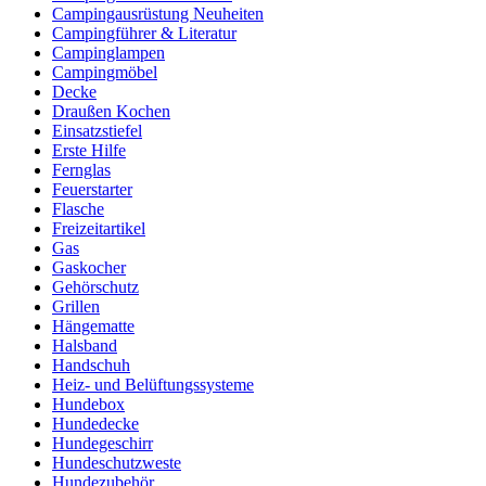
Campingausrüstung Neuheiten
Campingführer & Literatur
Campinglampen
Campingmöbel
Decke
Draußen Kochen
Einsatzstiefel
Erste Hilfe
Fernglas
Feuerstarter
Flasche
Freizeitartikel
Gas
Gaskocher
Gehörschutz
Grillen
Hängematte
Halsband
Handschuh
Heiz- und Belüftungssysteme
Hundebox
Hundedecke
Hundegeschirr
Hundeschutzweste
Hundezubehör